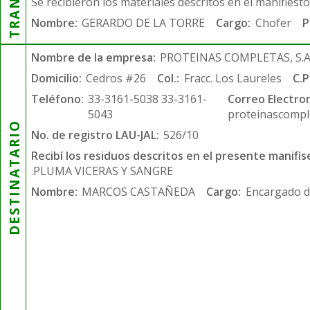
Se recibieron los materiales descritos en el manifiest
Nombre:
GERARDO DE LA TORRE
Cargo:
Chofer
P
Nombre de la empresa:
PROTEINAS COMPLETAS, S.A.
Domicilio:
Cedros #26
Col.:
Fracc. Los Laureles
C.P
Teléfono:
33-3161-5038 33-3161-
Correo Electron
5043
proteinascompl
DESTINATARIO
No. de registro LAU-JAL:
526/10
Recibí los residuos descritos en el presente manifis
.PLUMA VICERAS Y SANGRE
Nombre:
MARCOS CASTAÑEDA
Cargo:
Encargado d