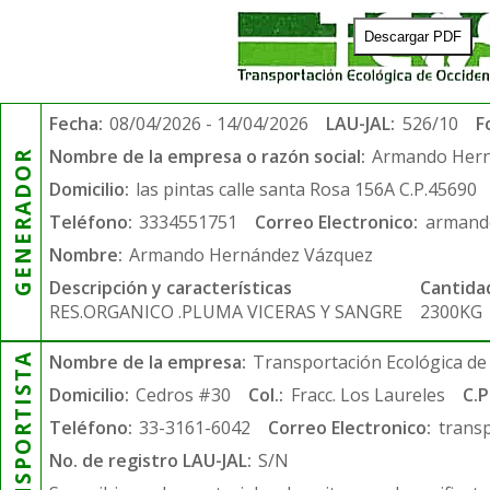
Descargar PDF
Fecha:
08/04/2026 - 14/04/2026
LAU-JAL:
526/10
F
Nombre de la empresa o razón social:
Armando Hern
GENERADOR
Domicilio:
las pintas calle santa Rosa 156A C.P.45690
Teléfono:
3334551751
Correo Electronico:
armand
Nombre:
Armando Hernández Vázquez
Descripción y características
Cantida
RES.ORGANICO .PLUMA VICERAS Y SANGRE
2300KG
TRANSPORTISTA
Nombre de la empresa:
Transportación Ecológica de 
Domicilio:
Cedros #30
Col.:
Fracc. Los Laureles
C.P
Teléfono:
33-3161-6042
Correo Electronico:
trans
No. de registro LAU-JAL:
S/N