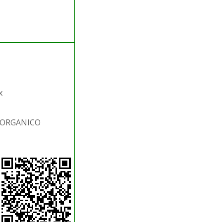
x
S.ORGANICO