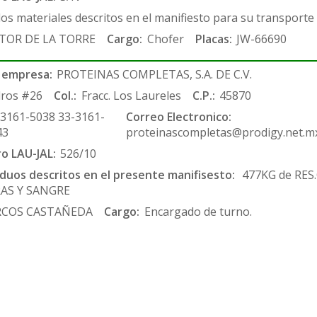
los materiales descritos en el manifiesto para su transporte
TOR DE LA TORRE
Cargo:
Chofer
Placas:
JW-66690
 empresa:
PROTEINAS COMPLETAS, S.A. DE C.V.
ros #26
Col.:
Fracc. Los Laureles
C.P.:
45870
-3161-5038 33-3161-
Correo Electronico:
43
proteinascompletas@prodigy.net.m
ro LAU-JAL:
526/10
siduos descritos en el presente manifisesto:
477KG de RE
RAS Y SANGRE
COS CASTAÑEDA
Cargo:
Encargado de turno.