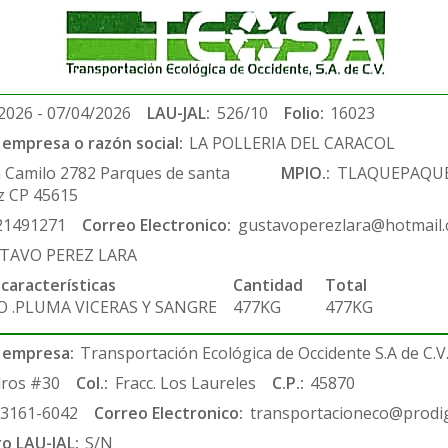
2026 - 07/04/2026
LAU-JAL:
526/10
Folio:
16023
empresa o razón social:
LA POLLERIA DEL CARACOL
 Camilo 2782 Parques de santa
MPIO.:
TLAQUEPAQU
z CP 45615
21491271
Correo Electronico:
gustavoperezlara@hotmail
TAVO PEREZ LARA
 características
Cantidad
Total
O .PLUMA VICERAS Y SANGRE
477KG
477KG
 empresa:
Transportación Ecológica de Occidente S.A de C.V
ros #30
Col.:
Fracc. Los Laureles
C.P.:
45870
-3161-6042
Correo Electronico:
transportacioneco@prodig
ro LAU-JAL:
S/N