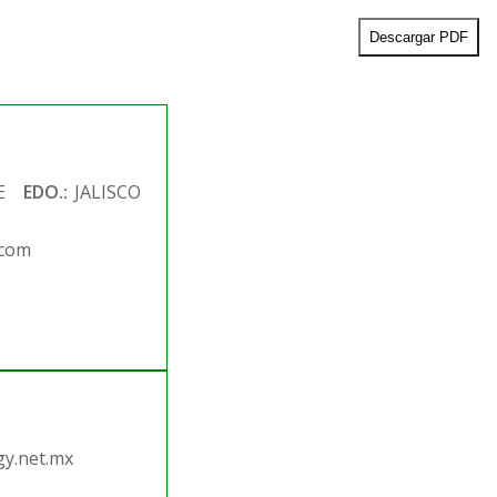
Descargar PDF
E
EDO.:
JALISCO
.com
.
y.net.mx