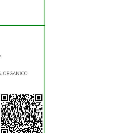
x
S. ORGANICO.