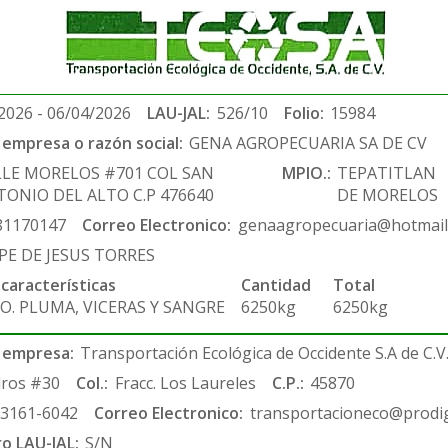
2026 - 06/04/2026
LAU-JAL:
526/10
Folio:
15984
empresa o razón social:
GENA AGROPECUARIA SA DE CV
LLE MORELOS #701 COL SAN
MPIO.:
TEPATITLAN
TONIO DEL ALTO C.P 476640
DE MORELOS
81170147
Correo Electronico:
genaagropecuaria@hotmail
IPE DE JESUS TORRES
 características
Cantidad
Total
O. PLUMA, VICERAS Y SANGRE
6250kg
6250kg
 empresa:
Transportación Ecológica de Occidente S.A de C.V
ros #30
Col.:
Fracc. Los Laureles
C.P.:
45870
-3161-6042
Correo Electronico:
transportacioneco@prodig
ro LAU-JAL:
S/N