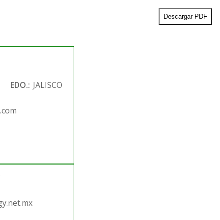
Descargar PDF
EDO.:
JALISCO
.com
.
y.net.mx