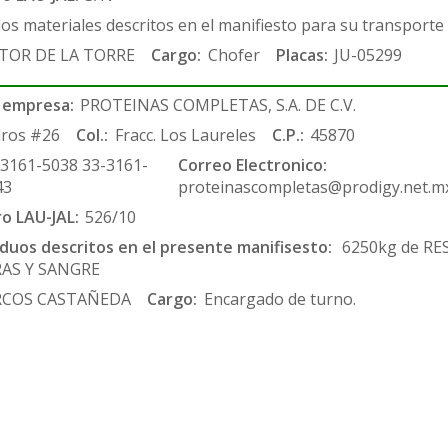
los materiales descritos en el manifiesto para su transporte
TOR DE LA TORRE
Cargo:
Chofer
Placas:
JU-05299
 empresa:
PROTEINAS COMPLETAS, S.A. DE C.V.
ros #26
Col.:
Fracc. Los Laureles
C.P.:
45870
-3161-5038 33-3161-
Correo Electronico:
43
proteinascompletas@prodigy.net.m
ro LAU-JAL:
526/10
siduos descritos en el presente manifisesto:
6250kg de RE
RAS Y SANGRE
COS CASTAÑEDA
Cargo:
Encargado de turno.