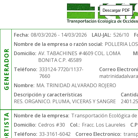
Descargar PDF
Fecha:
08/03/2026 - 14/03/2026
LAU-JAL:
526/10
F
Nombre de la empresa o razón social:
POLLERIA LO
GENERADOR
Domicilio:
AV. TABACHINES #4609 COL. LOMA
M
BONITA C.P. 45589
Teléfono:
333124-7720/1137-
Correo Electroni
7660
matrinidadalvar
Nombre:
MA. TRINIDAD ALVARADO ROJERO
Descripción y características
Cantid
RES. ORGANICO. PLUMA, VICERAS Y SANGRE
2401.2
Nombre de la empresa:
Transportación Ecológica de 
Domicilio:
Cedros #30
Col.:
Fracc. Los Laureles
C.P
Teléfono:
33-3161-6042
Correo Electronico:
trans