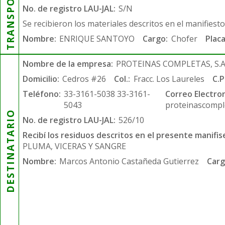
TRANSPORTISTA
No. de registro LAU-JAL:
S/N
Se recibieron los materiales descritos en el manifiest
Nombre:
ENRIQUE SANTOYO
Cargo:
Chofer
Placa
Nombre de la empresa:
PROTEINAS COMPLETAS, S.A.
Domicilio:
Cedros #26
Col.:
Fracc. Los Laureles
C.P
Teléfono:
33-3161-5038 33-3161-
Correo Electron
5043
proteinascompl
DESTINATARIO
No. de registro LAU-JAL:
526/10
Recibí los residuos descritos en el presente manifis
PLUMA, VICERAS Y SANGRE
Nombre:
Marcos Antonio Castañeda Gutierrez
Carg