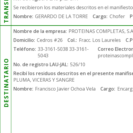
Se recibieron los materiales descritos en el manifiest
Nombre:
GERARDO DE LA TORRE
Cargo:
Chofer
P
Nombre de la empresa:
PROTEINAS COMPLETAS, S.A.
Domicilio:
Cedros #26
Col.:
Fracc. Los Laureles
C.P
Teléfono:
33-3161-5038 33-3161-
Correo Electron
5043
proteinascompl
DESTINATARIO
No. de registro LAU-JAL:
526/10
Recibí los residuos descritos en el presente manifis
PLUMA, VICERAS Y SANGRE
Nombre:
Francisco Javier Ochoa Vela
Cargo:
Encarg