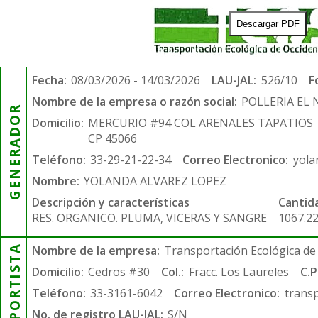
Descargar PDF
Fecha:
08/03/2026 - 14/03/2026
LAU-JAL:
526/10
F
Nombre de la empresa o razón social:
POLLERIA EL
GENERADOR
Domicilio:
MERCURIO #94 COL ARENALES TAPATIOS
CP 45066
Teléfono:
33-29-21-22-34
Correo Electronico:
yola
Nombre:
YOLANDA ALVAREZ LOPEZ
Descripción y características
Cantid
RES. ORGANICO. PLUMA, VICERAS Y SANGRE
1067.2
TRANSPORTISTA
Nombre de la empresa:
Transportación Ecológica de 
Domicilio:
Cedros #30
Col.:
Fracc. Los Laureles
C.P
Teléfono:
33-3161-6042
Correo Electronico:
trans
No. de registro LAU-JAL:
S/N