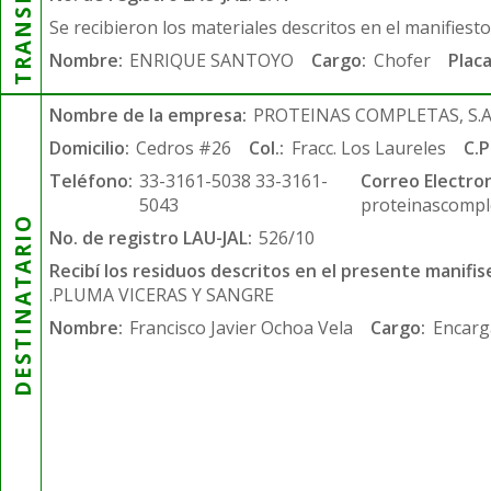
Se recibieron los materiales descritos en el manifiest
Nombre:
ENRIQUE SANTOYO
Cargo:
Chofer
Placa
Nombre de la empresa:
PROTEINAS COMPLETAS, S.A.
Domicilio:
Cedros #26
Col.:
Fracc. Los Laureles
C.P
Teléfono:
33-3161-5038 33-3161-
Correo Electron
5043
proteinascompl
DESTINATARIO
No. de registro LAU-JAL:
526/10
Recibí los residuos descritos en el presente manifis
.PLUMA VICERAS Y SANGRE
Nombre:
Francisco Javier Ochoa Vela
Cargo:
Encarg