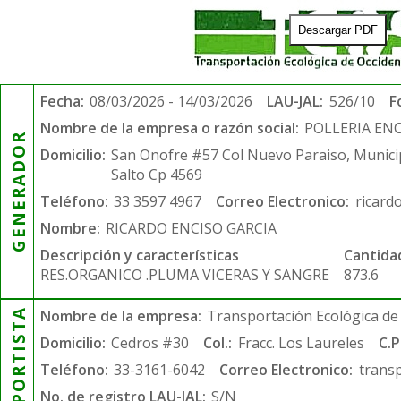
Descargar PDF
Fecha:
08/03/2026 - 14/03/2026
LAU-JAL:
526/10
F
Nombre de la empresa o razón social:
POLLERIA EN
GENERADOR
Domicilio:
San Onofre #57 Col Nuevo Paraiso, Municip
Salto Cp 4569
Teléfono:
33 3597 4967
Correo Electronico:
ricard
Nombre:
RICARDO ENCISO GARCIA
Descripción y características
Cantida
RES.ORGANICO .PLUMA VICERAS Y SANGRE
873.6
TRANSPORTISTA
Nombre de la empresa:
Transportación Ecológica de 
Domicilio:
Cedros #30
Col.:
Fracc. Los Laureles
C.P
Teléfono:
33-3161-6042
Correo Electronico:
trans
No. de registro LAU-JAL:
S/N