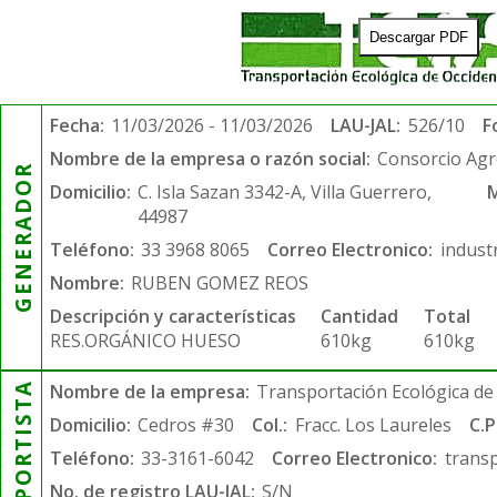
Descargar PDF
Fecha:
11/03/2026 - 11/03/2026
LAU-JAL:
526/10
F
Nombre de la empresa o razón social:
Consorcio Agr
GENERADOR
Domicilio:
C. Isla Sazan 3342-A, Villa Guerrero,
M
44987
Teléfono:
33 3968 8065
Correo Electronico:
indust
Nombre:
RUBEN GOMEZ REOS
Descripción y características
Cantidad
Total
RES.ORGÁNICO HUESO
610kg
610kg
TRANSPORTISTA
Nombre de la empresa:
Transportación Ecológica de 
Domicilio:
Cedros #30
Col.:
Fracc. Los Laureles
C.P
Teléfono:
33-3161-6042
Correo Electronico:
trans
No. de registro LAU-JAL:
S/N