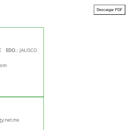
Descargar PDF
E
EDO.:
JALISCO
com
.
y.net.mx