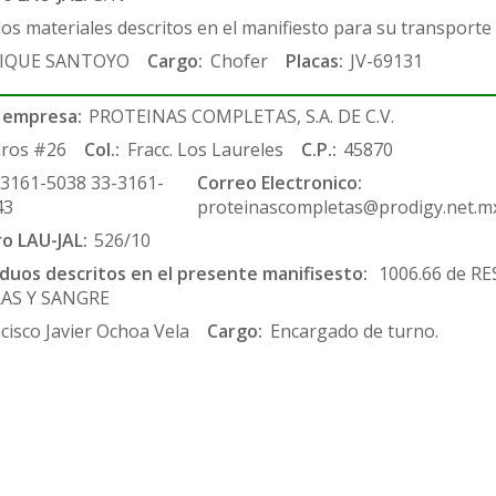
los materiales descritos en el manifiesto para su transporte
IQUE SANTOYO
Cargo:
Chofer
Placas:
JV-69131
 empresa:
PROTEINAS COMPLETAS, S.A. DE C.V.
ros #26
Col.:
Fracc. Los Laureles
C.P.:
45870
-3161-5038 33-3161-
Correo Electronico:
43
proteinascompletas@prodigy.net.m
ro LAU-JAL:
526/10
siduos descritos en el presente manifisesto:
1006.66 de R
RAS Y SANGRE
cisco Javier Ochoa Vela
Cargo:
Encargado de turno.