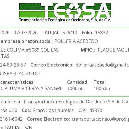
2026 - 07/03/2026
LAU-JAL:
526/10
Folio:
15832
empresa o razón social:
POLLERIA ACEBEDO
LLE COLIMA #5089 COL LAS
MPIO.:
TLAQUEPAQU
NTAS
-24-80-23-57
Correo Electronico:
polleriaacebedo@gmail.
N ISRAEL ACEBEDO
 características
Cantidad
Total
O .PLUMA VICERAS Y SANGRE
1006.66
1006.66
 empresa:
Transportación Ecológica de Occidente S.A de C.V
ros #30
Col.:
Fracc. Los Laureles
C.P.:
45870
-3161-6042
Correo Electronico:
transportacioneco@prodig
ro LAU-JAL:
S/N