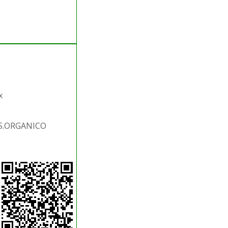
x
ES.ORGANICO