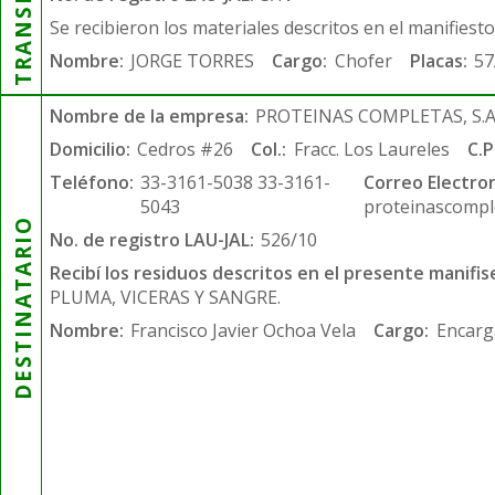
Se recibieron los materiales descritos en el manifiest
Nombre:
JORGE TORRES
Cargo:
Chofer
Placas:
57
Nombre de la empresa:
PROTEINAS COMPLETAS, S.A.
Domicilio:
Cedros #26
Col.:
Fracc. Los Laureles
C.P
Teléfono:
33-3161-5038 33-3161-
Correo Electron
5043
proteinascompl
DESTINATARIO
No. de registro LAU-JAL:
526/10
Recibí los residuos descritos en el presente manifis
PLUMA, VICERAS Y SANGRE.
Nombre:
Francisco Javier Ochoa Vela
Cargo:
Encarg