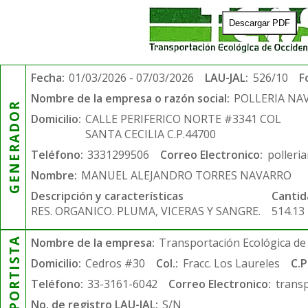
Descargar PDF
Fecha:
01/03/2026 - 07/03/2026
LAU-JAL:
526/10
F
Nombre de la empresa o razón social:
POLLERIA NA
GENERADOR
Domicilio:
CALLE PERIFERICO NORTE #3341 COL
SANTA CECILIA C.P.44700
Teléfono:
3331299506
Correo Electronico:
polleri
Nombre:
MANUEL ALEJANDRO TORRES NAVARRO
Descripción y características
Cantid
RES. ORGANICO. PLUMA, VICERAS Y SANGRE.
514.13
TRANSPORTISTA
Nombre de la empresa:
Transportación Ecológica de 
Domicilio:
Cedros #30
Col.:
Fracc. Los Laureles
C.P
Teléfono:
33-3161-6042
Correo Electronico:
trans
No. de registro LAU-JAL:
S/N