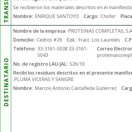
Se recibieron los materiales descritos en el manifiest
Nombre:
ENRIQUE SANTOYO
Cargo:
Chofer
Placa
Nombre de la empresa:
PROTEINAS COMPLETAS, S.A.
Domicilio:
Cedros #26
Col.:
Fracc. Los Laureles
C.P
Teléfono:
33-3161-5038 33-3161-
Correo Electron
5043
proteinascompl
DESTINATARIO
No. de registro LAU-JAL:
526/10
Recibí los residuos descritos en el presente manifis
.PLUMA VICERAS Y SANGRE
Nombre:
Marcos Antonio Castañeda Gutierrez
Carg