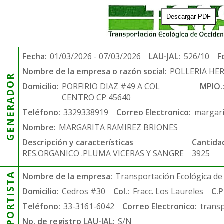
Descargar PDF
Fecha:
01/03/2026 - 07/03/2026
LAU-JAL:
526/10
F
Nombre de la empresa o razón social:
POLLERIA HE
GENERADOR
Domicilio:
PORFIRIO DIAZ #49 A COL
MPIO.
CENTRO CP 45640
Teléfono:
3329338919
Correo Electronico:
margar
Nombre:
MARGARITA RAMIREZ BRIONES
Descripción y características
Cantida
RES.ORGANICO .PLUMA VICERAS Y SANGRE
3925
TRANSPORTISTA
Nombre de la empresa:
Transportación Ecológica de 
Domicilio:
Cedros #30
Col.:
Fracc. Los Laureles
C.P
Teléfono:
33-3161-6042
Correo Electronico:
trans
No. de registro LAU-JAL:
S/N