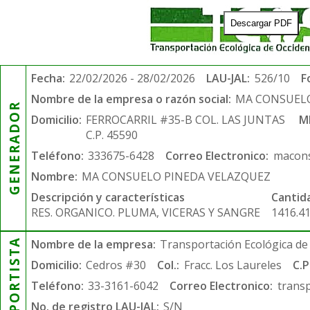
Descargar PDF
Fecha:
22/02/2026 - 28/02/2026
LAU-JAL:
526/10
F
Nombre de la empresa o razón social:
MA CONSUELO
GENERADOR
Domicilio:
FERROCARRIL #35-B COL. LAS JUNTAS
M
C.P. 45590
Teléfono:
333675-6428
Correo Electronico:
macons
Nombre:
MA CONSUELO PINEDA VELAZQUEZ
Descripción y características
Cantid
RES. ORGANICO. PLUMA, VICERAS Y SANGRE
1416.4
TRANSPORTISTA
Nombre de la empresa:
Transportación Ecológica de 
Domicilio:
Cedros #30
Col.:
Fracc. Los Laureles
C.P
Teléfono:
33-3161-6042
Correo Electronico:
trans
No. de registro LAU-JAL:
S/N