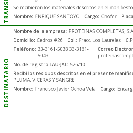
Se recibieron los materiales descritos en el manifiest
Nombre:
ENRIQUE SANTOYO
Cargo:
Chofer
Placa
Nombre de la empresa:
PROTEINAS COMPLETAS, S.A.
Domicilio:
Cedros #26
Col.:
Fracc. Los Laureles
C.P
Teléfono:
33-3161-5038 33-3161-
Correo Electron
5043
proteinascompl
DESTINATARIO
No. de registro LAU-JAL:
526/10
Recibí los residuos descritos en el presente manifis
PLUMA, VICERAS Y SANGRE
Nombre:
Francisco Javier Ochoa Vela
Cargo:
Encarg