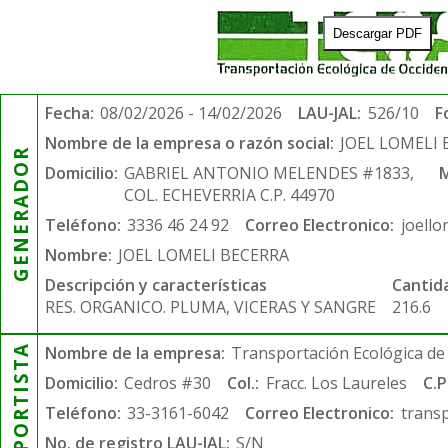
Descargar PDF
Fecha:
08/02/2026 - 14/02/2026
LAU-JAL:
526/10
F
Nombre de la empresa o razón social:
JOEL LOMELI
GENERADOR
Domicilio:
GABRIEL ANTONIO MELENDES #1833,
M
COL. ECHEVERRIA C.P. 44970
Teléfono:
3336 46 24 92
Correo Electronico:
joell
Nombre:
JOEL LOMELI BECERRA
Descripción y características
Cantid
RES. ORGANICO. PLUMA, VICERAS Y SANGRE
216.6
TRANSPORTISTA
Nombre de la empresa:
Transportación Ecológica de 
Domicilio:
Cedros #30
Col.:
Fracc. Los Laureles
C.P
Teléfono:
33-3161-6042
Correo Electronico:
trans
No. de registro LAU-JAL:
S/N