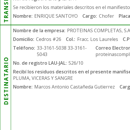
Se recibieron los materiales descritos en el manifiest
Nombre:
ENRIQUE SANTOYO
Cargo:
Chofer
Placa
Nombre de la empresa:
PROTEINAS COMPLETAS, S.A.
Domicilio:
Cedros #26
Col.:
Fracc. Los Laureles
C.P
Teléfono:
33-3161-5038 33-3161-
Correo Electron
5043
proteinascompl
DESTINATARIO
No. de registro LAU-JAL:
526/10
Recibí los residuos descritos en el presente manifis
PLUMA, VICERAS Y SANGRE
Nombre:
Marcos Antonio Castañeda Gutierrez
Carg