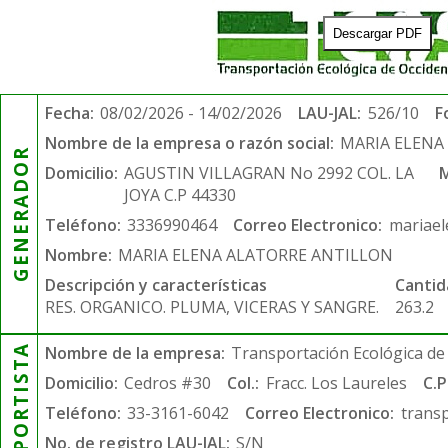
Descargar PDF
Fecha:
08/02/2026 - 14/02/2026
LAU-JAL:
526/10
F
Nombre de la empresa o razón social:
MARIA ELENA
GENERADOR
Domicilio:
AGUSTIN VILLAGRAN No 2992 COL. LA
M
JOYA C.P 44330
Teléfono:
3336990464
Correo Electronico:
mariae
Nombre:
MARIA ELENA ALATORRE ANTILLON
Descripción y características
Cantid
RES. ORGANICO. PLUMA, VICERAS Y SANGRE.
263.2
TRANSPORTISTA
Nombre de la empresa:
Transportación Ecológica de 
Domicilio:
Cedros #30
Col.:
Fracc. Los Laureles
C.P
Teléfono:
33-3161-6042
Correo Electronico:
trans
No. de registro LAU-JAL:
S/N