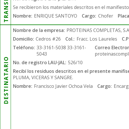
Se recibieron los materiales descritos en el manifiest
Nombre:
ENRIQUE SANTOYO
Cargo:
Chofer
Placa
Nombre de la empresa:
PROTEINAS COMPLETAS, S.A.
Domicilio:
Cedros #26
Col.:
Fracc. Los Laureles
C.P
Teléfono:
33-3161-5038 33-3161-
Correo Electron
5043
proteinascompl
DESTINATARIO
No. de registro LAU-JAL:
526/10
Recibí los residuos descritos en el presente manifis
PLUMA, VICERAS Y SANGRE.
Nombre:
Francisco Javier Ochoa Vela
Cargo:
Encarg