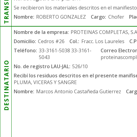
Se recibieron los materiales descritos en el manifiest
Nombre:
ROBERTO GONZALEZ
Cargo:
Chofer
Pla
Nombre de la empresa:
PROTEINAS COMPLETAS, S.A.
Domicilio:
Cedros #26
Col.:
Fracc. Los Laureles
C.P
Teléfono:
33-3161-5038 33-3161-
Correo Electron
5043
proteinascompl
DESTINATARIO
No. de registro LAU-JAL:
526/10
Recibí los residuos descritos en el presente manifis
PLUMA, VICERAS Y SANGRE
Nombre:
Marcos Antonio Castañeda Gutierrez
Carg