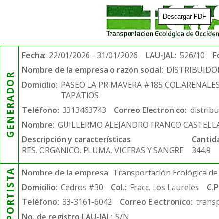
Descargar PDF
Fecha:
22/01/2026 - 31/01/2026
LAU-JAL:
526/10
F
Nombre de la empresa o razón social:
DISTRIBUIDO
GENERADOR
Domicilio:
PASEO LA PRIMAVERA #185 COL.ARENALE
TAPATIOS
Teléfono:
3313463743
Correo Electronico:
distrib
Nombre:
GUILLERMO ALEJANDRO FRANCO CASTELL
Descripción y características
Cantid
RES. ORGANICO. PLUMA, VICERAS Y SANGRE
344.9
TRANSPORTISTA
Nombre de la empresa:
Transportación Ecológica de 
Domicilio:
Cedros #30
Col.:
Fracc. Los Laureles
C.P
Teléfono:
33-3161-6042
Correo Electronico:
trans
No. de registro LAU-JAL:
S/N