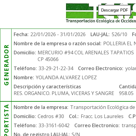
Descargar PDF
Fecha:
22/01/2026 - 31/01/2026
LAU-JAL:
526/10
F
Nombre de la empresa o razón social:
POLLERIA EL
GENERADOR
Domicilio:
MERCURIO #94 COL ARENALES TAPATIOS
CP 45066
Teléfono:
33-29-21-22-34
Correo Electronico:
yola
Nombre:
YOLANDA ALVAREZ LOPEZ
Descripción y características
Cantid
RES. ORGANICO. PLUMA, VICERAS Y SANGRE
958.05
TRANSPORTISTA
Nombre de la empresa:
Transportación Ecológica de 
Domicilio:
Cedros #30
Col.:
Fracc. Los Laureles
C.P
Teléfono:
33-3161-6042
Correo Electronico:
trans
No. de registro LAU-JAL:
S/N