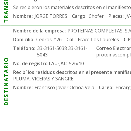
Se recibieron los materiales descritos en el manifiest
Nombre:
JORGE TORRES
Cargo:
Chofer
Placas:
JV
Nombre de la empresa:
PROTEINAS COMPLETAS, S.A.
Domicilio:
Cedros #26
Col.:
Fracc. Los Laureles
C.P
Teléfono:
33-3161-5038 33-3161-
Correo Electron
5043
proteinascompl
DESTINATARIO
No. de registro LAU-JAL:
526/10
Recibí los residuos descritos en el presente manifis
PLUMA, VICERAS Y SANGRE
Nombre:
Francisco Javier Ochoa Vela
Cargo:
Encarg