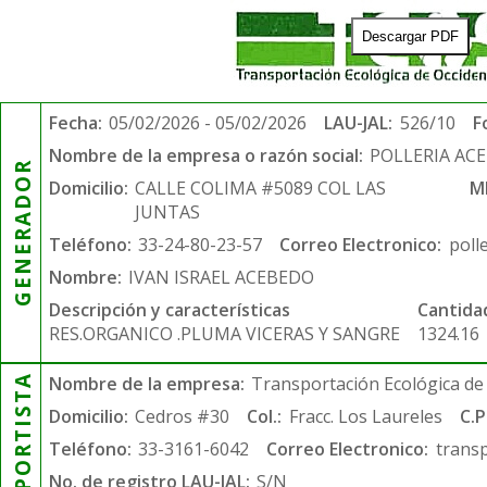
Descargar PDF
Fecha:
05/02/2026 - 05/02/2026
LAU-JAL:
526/10
F
Nombre de la empresa o razón social:
POLLERIA AC
GENERADOR
Domicilio:
CALLE COLIMA #5089 COL LAS
M
JUNTAS
Teléfono:
33-24-80-23-57
Correo Electronico:
poll
Nombre:
IVAN ISRAEL ACEBEDO
Descripción y características
Cantida
RES.ORGANICO .PLUMA VICERAS Y SANGRE
1324.16
TRANSPORTISTA
Nombre de la empresa:
Transportación Ecológica de 
Domicilio:
Cedros #30
Col.:
Fracc. Los Laureles
C.P
Teléfono:
33-3161-6042
Correo Electronico:
trans
No. de registro LAU-JAL:
S/N