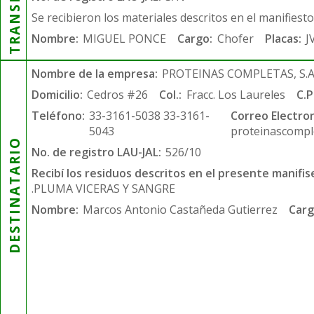
Se recibieron los materiales descritos en el manifiest
Nombre:
MIGUEL PONCE
Cargo:
Chofer
Placas:
J
Nombre de la empresa:
PROTEINAS COMPLETAS, S.A.
Domicilio:
Cedros #26
Col.:
Fracc. Los Laureles
C.P
Teléfono:
33-3161-5038 33-3161-
Correo Electron
5043
proteinascompl
DESTINATARIO
No. de registro LAU-JAL:
526/10
Recibí los residuos descritos en el presente manifis
.PLUMA VICERAS Y SANGRE
Nombre:
Marcos Antonio Castañeda Gutierrez
Carg