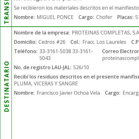
Se recibieron los materiales descritos en el manifiest
Nombre:
MIGUEL PONCE
Cargo:
Chofer
Placas:
5
Nombre de la empresa:
PROTEINAS COMPLETAS, S.A.
Domicilio:
Cedros #26
Col.:
Fracc. Los Laureles
C.P
Teléfono:
33-3161-5038 33-3161-
Correo Electron
5043
proteinascompl
DESTINATARIO
No. de registro LAU-JAL:
526/10
Recibí los residuos descritos en el presente manifis
PLUMA, VICERAS Y SANGRE
Nombre:
Francisco Javier Ochoa Vela
Cargo:
Encarg