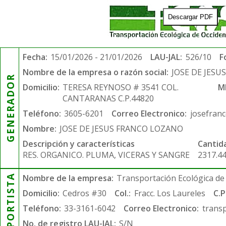
Descargar PDF
Fecha:
15/01/2026 - 21/01/2026
LAU-JAL:
526/10
F
Nombre de la empresa o razón social:
JOSE DE JES
GENERADOR
Domicilio:
TERESA REYNOSO # 3541 COL.
M
CANTARANAS C.P.44820
Teléfono:
3605-6201
Correo Electronico:
josefran
Nombre:
JOSE DE JESUS FRANCO LOZANO
Descripción y características
Cantid
RES. ORGANICO. PLUMA, VICERAS Y SANGRE
2317.4
TRANSPORTISTA
Nombre de la empresa:
Transportación Ecológica de 
Domicilio:
Cedros #30
Col.:
Fracc. Los Laureles
C.P
Teléfono:
33-3161-6042
Correo Electronico:
trans
No. de registro LAU-JAL:
S/N