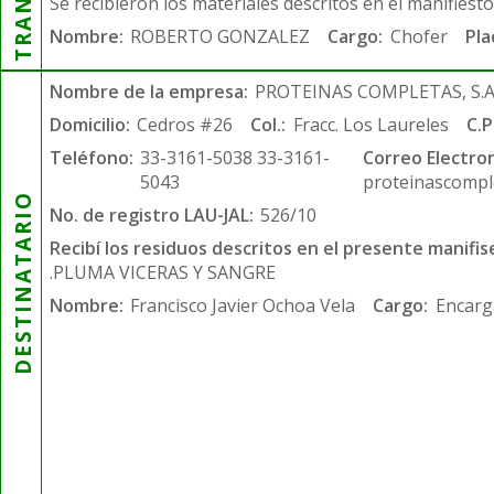
Se recibieron los materiales descritos en el manifiest
Nombre:
ROBERTO GONZALEZ
Cargo:
Chofer
Pla
Nombre de la empresa:
PROTEINAS COMPLETAS, S.A.
Domicilio:
Cedros #26
Col.:
Fracc. Los Laureles
C.P
Teléfono:
33-3161-5038 33-3161-
Correo Electron
5043
proteinascompl
DESTINATARIO
No. de registro LAU-JAL:
526/10
Recibí los residuos descritos en el presente manifis
.PLUMA VICERAS Y SANGRE
Nombre:
Francisco Javier Ochoa Vela
Cargo:
Encarg