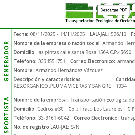
Descargar PDF
Fecha:
08/11/2025 - 14/11/2025
LAU-JAL:
526/10
F
Nombre de la empresa o razón social:
Armando Hern
GENERADOR
Domicilio:
las pintas calle santa Rosa 156A C.P.45690
Teléfono:
3334551751
Correo Electronico:
armand
Nombre:
Armando Hernández Vázquez
Descripción y características
Cantida
RES.ORGANICO .PLUMA VICERAS Y SANGRE
1034
TRANSPORTISTA
Nombre de la empresa:
Transportación Ecológica de 
Domicilio:
Cedros #30
Col.:
Fracc. Los Laureles
C.P
Teléfono:
33-3161-6042
Correo Electronico:
trans
No. de registro LAU-JAL:
S/N