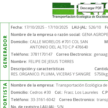
Descargar PDF
Fecha:
17/10/2025 - 17/10/2025
LAU-JAL:
526/10
F
Nombre de la empresa o razón social:
GENA AGROPE
GENERADOR
Domicilio:
CALLE MORELOS #701 COL SAN
M
ANTONIO DEL ALTO C.P 476640
Teléfono:
3781170147
Correo Electronico:
genaag
Nombre:
FELIPE DE JESUS TORRES
Descripción y características
Cantid
RES. ORGANICO. PLUMA, VICERAS Y SANGRE
5750kg
TRANSPORTISTA
Nombre de la empresa:
Transportación Ecológica de 
Domicilio:
Cedros #30
Col.:
Fracc. Los Laureles
C.P
Teléfono:
33-3161-6042
Correo Electronico:
trans
No. de registro LAU-JAL:
S/N