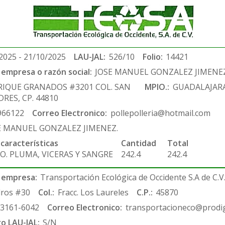
2025 - 21/10/2025
LAU-JAL:
526/10
Folio:
14421
empresa o razón social:
JOSE MANUEL GONZALEZ JIMENE
RIQUE GRANADOS #3201 COL. SAN
MPIO.:
GUADALAJAR
RES, CP. 44810
966122
Correo Electronico:
pollepolleria@hotmail.com
E MANUEL GONZALEZ JIMENEZ.
 características
Cantidad
Total
O. PLUMA, VICERAS Y SANGRE
242.4
242.4
 empresa:
Transportación Ecológica de Occidente S.A de C.V
ros #30
Col.:
Fracc. Los Laureles
C.P.:
45870
-3161-6042
Correo Electronico:
transportacioneco@prodig
ro LAU-JAL:
S/N