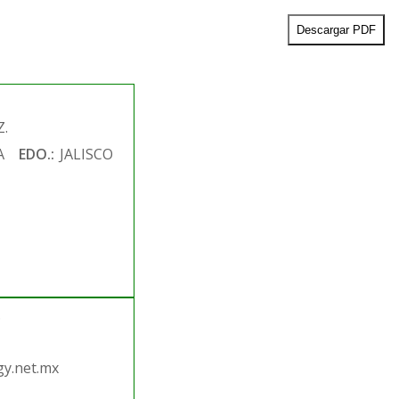
Descargar PDF
Z.
A
EDO.:
JALISCO
.
y.net.mx