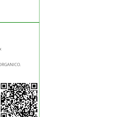
x
 ORGANICO.