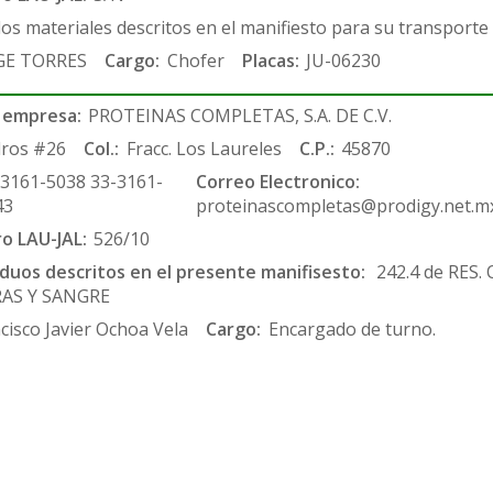
los materiales descritos en el manifiesto para su transporte
GE TORRES
Cargo:
Chofer
Placas:
JU-06230
 empresa:
PROTEINAS COMPLETAS, S.A. DE C.V.
ros #26
Col.:
Fracc. Los Laureles
C.P.:
45870
-3161-5038 33-3161-
Correo Electronico:
43
proteinascompletas@prodigy.net.m
ro LAU-JAL:
526/10
siduos descritos en el presente manifisesto:
242.4 de RES.
RAS Y SANGRE
cisco Javier Ochoa Vela
Cargo:
Encargado de turno.