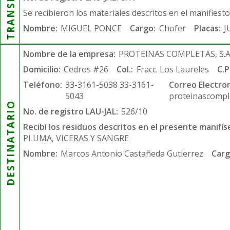
Se recibieron los materiales descritos en el manifiest
Nombre:
MIGUEL PONCE
Cargo:
Chofer
Placas:
J
Nombre de la empresa:
PROTEINAS COMPLETAS, S.A.
Domicilio:
Cedros #26
Col.:
Fracc. Los Laureles
C.P
Teléfono:
33-3161-5038 33-3161-
Correo Electron
5043
proteinascompl
DESTINATARIO
No. de registro LAU-JAL:
526/10
Recibí los residuos descritos en el presente manifis
PLUMA, VICERAS Y SANGRE
Nombre:
Marcos Antonio Castañeda Gutierrez
Carg