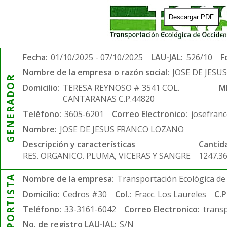
Descargar PDF
Fecha:
01/10/2025 - 07/10/2025
LAU-JAL:
526/10
F
Nombre de la empresa o razón social:
JOSE DE JES
GENERADOR
Domicilio:
TERESA REYNOSO # 3541 COL.
M
CANTARANAS C.P.44820
Teléfono:
3605-6201
Correo Electronico:
josefran
Nombre:
JOSE DE JESUS FRANCO LOZANO
Descripción y características
Cantid
RES. ORGANICO. PLUMA, VICERAS Y SANGRE
1247.3
TRANSPORTISTA
Nombre de la empresa:
Transportación Ecológica de 
Domicilio:
Cedros #30
Col.:
Fracc. Los Laureles
C.P
Teléfono:
33-3161-6042
Correo Electronico:
trans
No. de registro LAU-JAL:
S/N