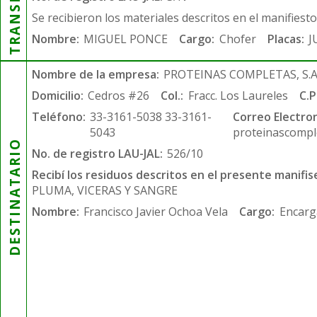
Se recibieron los materiales descritos en el manifiest
Nombre:
MIGUEL PONCE
Cargo:
Chofer
Placas:
J
Nombre de la empresa:
PROTEINAS COMPLETAS, S.A.
Domicilio:
Cedros #26
Col.:
Fracc. Los Laureles
C.P
Teléfono:
33-3161-5038 33-3161-
Correo Electron
5043
proteinascompl
DESTINATARIO
No. de registro LAU-JAL:
526/10
Recibí los residuos descritos en el presente manifis
PLUMA, VICERAS Y SANGRE
Nombre:
Francisco Javier Ochoa Vela
Cargo:
Encarg