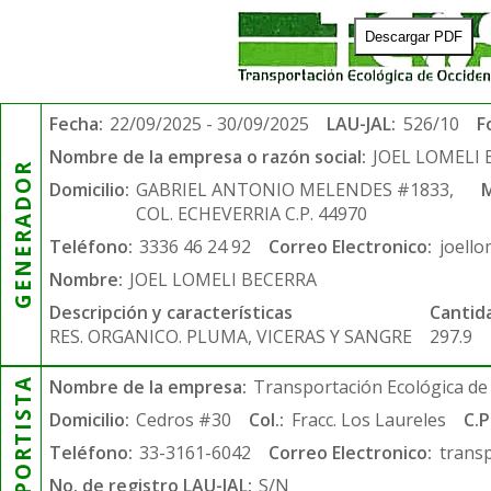
Descargar PDF
Fecha:
22/09/2025 - 30/09/2025
LAU-JAL:
526/10
F
Nombre de la empresa o razón social:
JOEL LOMELI
GENERADOR
Domicilio:
GABRIEL ANTONIO MELENDES #1833,
M
COL. ECHEVERRIA C.P. 44970
Teléfono:
3336 46 24 92
Correo Electronico:
joell
Nombre:
JOEL LOMELI BECERRA
Descripción y características
Cantid
RES. ORGANICO. PLUMA, VICERAS Y SANGRE
297.9
TRANSPORTISTA
Nombre de la empresa:
Transportación Ecológica de 
Domicilio:
Cedros #30
Col.:
Fracc. Los Laureles
C.P
Teléfono:
33-3161-6042
Correo Electronico:
trans
No. de registro LAU-JAL:
S/N