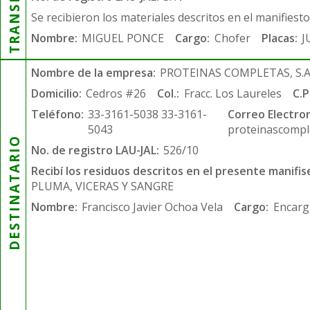
Se recibieron los materiales descritos en el manifiest
Nombre:
MIGUEL PONCE
Cargo:
Chofer
Placas:
J
Nombre de la empresa:
PROTEINAS COMPLETAS, S.A.
Domicilio:
Cedros #26
Col.:
Fracc. Los Laureles
C.P
Teléfono:
33-3161-5038 33-3161-
Correo Electron
5043
proteinascompl
DESTINATARIO
No. de registro LAU-JAL:
526/10
Recibí los residuos descritos en el presente manifis
PLUMA, VICERAS Y SANGRE
Nombre:
Francisco Javier Ochoa Vela
Cargo:
Encarg