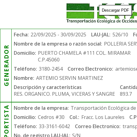
Descargar PDF
Fecha:
22/09/2025 - 30/09/2025
LAU-JAL:
526/10
F
Nombre de la empresa o razón social:
POLLERIA SE
GENERADOR
Domicilio:
PUERTO CHAMELA #111 COL. MIRAMAR
C.P.45060
Teléfono:
3180-2454
Correo Electronico:
artemios
Nombre:
ARTEMIO SERVIN MARTINEZ
Descripción y características
Cantid
RES. ORGANICO. PLUMA, VICERAS Y SANGRE
893.7
TRANSPORTISTA
Nombre de la empresa:
Transportación Ecológica de 
Domicilio:
Cedros #30
Col.:
Fracc. Los Laureles
C.P
Teléfono:
33-3161-6042
Correo Electronico:
trans
No. de registro LAU-JAL:
S/N