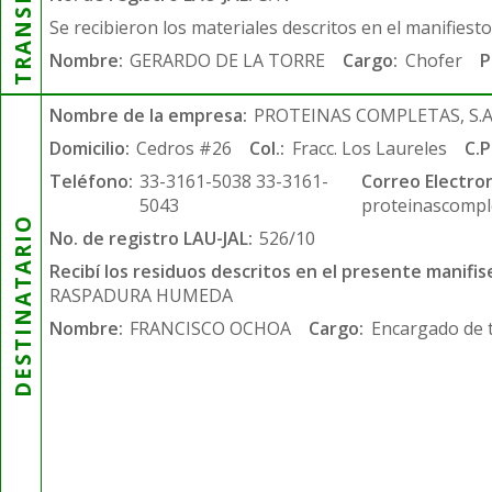
Se recibieron los materiales descritos en el manifiest
Nombre:
GERARDO DE LA TORRE
Cargo:
Chofer
P
Nombre de la empresa:
PROTEINAS COMPLETAS, S.A.
Domicilio:
Cedros #26
Col.:
Fracc. Los Laureles
C.P
Teléfono:
33-3161-5038 33-3161-
Correo Electron
5043
proteinascompl
DESTINATARIO
No. de registro LAU-JAL:
526/10
Recibí los residuos descritos en el presente manifis
RASPADURA HUMEDA
Nombre:
FRANCISCO OCHOA
Cargo:
Encargado de 