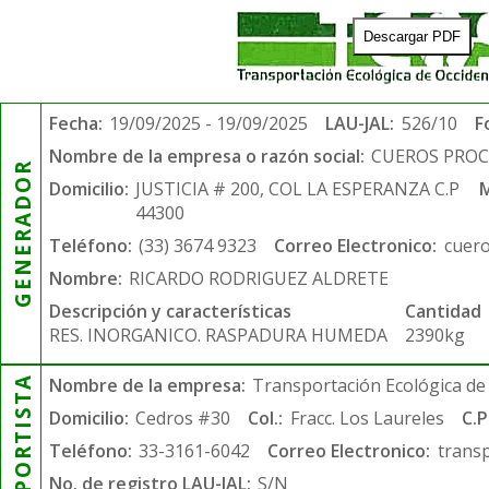
Descargar PDF
Fecha:
19/09/2025 - 19/09/2025
LAU-JAL:
526/10
F
Nombre de la empresa o razón social:
CUEROS PROCE
GENERADOR
Domicilio:
JUSTICIA # 200, COL LA ESPERANZA C.P
M
44300
Teléfono:
(33) 3674 9323
Correo Electronico:
cuer
Nombre:
RICARDO RODRIGUEZ ALDRETE
Descripción y características
Cantidad
RES. INORGANICO. RASPADURA HUMEDA
2390kg
TRANSPORTISTA
Nombre de la empresa:
Transportación Ecológica de 
Domicilio:
Cedros #30
Col.:
Fracc. Los Laureles
C.P
Teléfono:
33-3161-6042
Correo Electronico:
trans
No. de registro LAU-JAL:
S/N