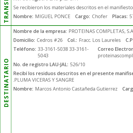
Se recibieron los materiales descritos en el manifiest
Nombre:
MIGUEL PONCE
Cargo:
Chofer
Placas:
5
Nombre de la empresa:
PROTEINAS COMPLETAS, S.A.
Domicilio:
Cedros #26
Col.:
Fracc. Los Laureles
C.P
Teléfono:
33-3161-5038 33-3161-
Correo Electron
5043
proteinascompl
DESTINATARIO
No. de registro LAU-JAL:
526/10
Recibí los residuos descritos en el presente manifis
.PLUMA VICERAS Y SANGRE
Nombre:
Marcos Antonio Castañeda Gutierrez
Carg