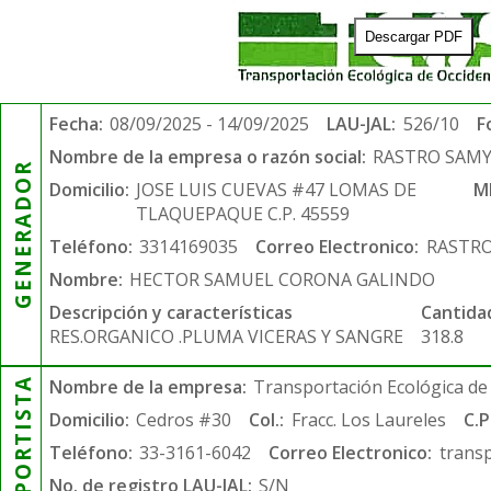
Descargar PDF
Fecha:
08/09/2025 - 14/09/2025
LAU-JAL:
526/10
F
Nombre de la empresa o razón social:
RASTRO SAM
GENERADOR
Domicilio:
JOSE LUIS CUEVAS #47 LOMAS DE
M
TLAQUEPAQUE C.P. 45559
Teléfono:
3314169035
Correo Electronico:
RASTRO
Nombre:
HECTOR SAMUEL CORONA GALINDO
Descripción y características
Cantida
RES.ORGANICO .PLUMA VICERAS Y SANGRE
318.8
TRANSPORTISTA
Nombre de la empresa:
Transportación Ecológica de 
Domicilio:
Cedros #30
Col.:
Fracc. Los Laureles
C.P
Teléfono:
33-3161-6042
Correo Electronico:
trans
No. de registro LAU-JAL:
S/N