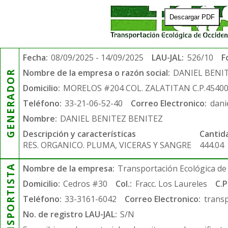
Descargar PDF
Fecha:
08/09/2025 - 14/09/2025
LAU-JAL:
526/10
F
Nombre de la empresa o razón social:
DANIEL BENI
GENERADOR
Domicilio:
MORELOS #204 COL. ZALATITAN C.P.4540
Teléfono:
33-21-06-52-40
Correo Electronico:
dani
Nombre:
DANIEL BENITEZ BENITEZ
Descripción y características
Cantid
RES. ORGANICO. PLUMA, VICERAS Y SANGRE
444.04
TRANSPORTISTA
Nombre de la empresa:
Transportación Ecológica de 
Domicilio:
Cedros #30
Col.:
Fracc. Los Laureles
C.P
Teléfono:
33-3161-6042
Correo Electronico:
trans
No. de registro LAU-JAL:
S/N