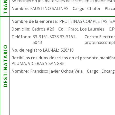
Se recibieron los materiales descritos en el manifiest
Nombre:
FAUSTINO SALINAS
Cargo:
Chofer
Placa
Nombre de la empresa:
PROTEINAS COMPLETAS, S.A.
Domicilio:
Cedros #26
Col.:
Fracc. Los Laureles
C.P
Teléfono:
33-3161-5038 33-3161-
Correo Electron
5043
proteinascompl
DESTINATARIO
No. de registro LAU-JAL:
526/10
Recibí los residuos descritos en el presente manifis
PLUMA, VICERAS Y SANGRE
Nombre:
Francisco Javier Ochoa Vela
Cargo:
Encarg