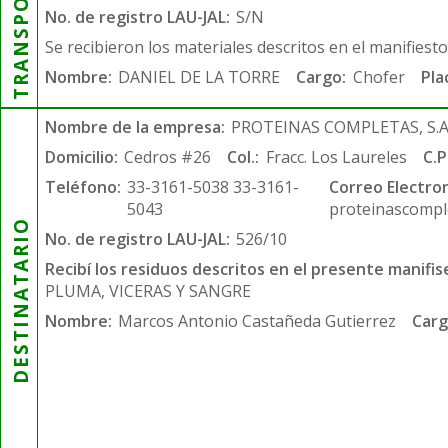
TRANSPORTISTA
No. de registro LAU-JAL:
S/N
Se recibieron los materiales descritos en el manifiest
Nombre:
DANIEL DE LA TORRE
Cargo:
Chofer
Pla
Nombre de la empresa:
PROTEINAS COMPLETAS, S.A.
Domicilio:
Cedros #26
Col.:
Fracc. Los Laureles
C.P
Teléfono:
33-3161-5038 33-3161-
Correo Electron
5043
proteinascompl
DESTINATARIO
No. de registro LAU-JAL:
526/10
Recibí los residuos descritos en el presente manifis
PLUMA, VICERAS Y SANGRE
Nombre:
Marcos Antonio Castañeda Gutierrez
Carg