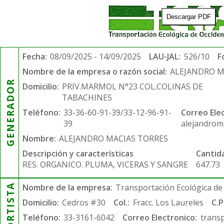
Descargar PDF
Fecha:
08/09/2025 - 14/09/2025
LAU-JAL:
526/10
F
Nombre de la empresa o razón social:
ALEJANDRO M
GENERADOR
Domicilio:
PRIV.MARMOL N°23 COL.COLINAS DE
TABACHINES
Teléfono:
33-36-60-91-39/33-12-96-91-
Correo Ele
39
alejandrom
Nombre:
ALEJANDRO MACIAS TORRES
Descripción y características
Cantid
RES. ORGANICO. PLUMA, VICERAS Y SANGRE
647.73
Nombre de la empresa:
Transportación Ecológica de 
Domicilio:
Cedros #30
Col.:
Fracc. Los Laureles
C.P
Teléfono:
33-3161-6042
Correo Electronico:
trans