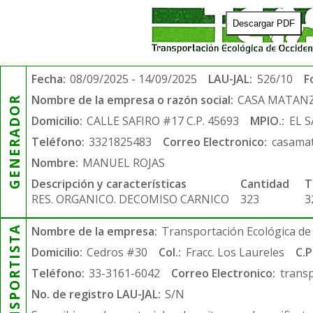
Descargar PDF
Fecha:
08/09/2025 - 14/09/2025
LAU-JAL:
526/10
F
Nombre de la empresa o razón social:
CASA MATANZ
GENERADOR
Domicilio:
CALLE SAFIRO #17 C.P. 45693
MPIO.:
EL 
Teléfono:
3321825483
Correo Electronico:
casama
Nombre:
MANUEL ROJAS
Descripción y características
Cantidad
T
RES. ORGANICO. DECOMISO CARNICO
323
3
TRANSPORTISTA
Nombre de la empresa:
Transportación Ecológica de 
Domicilio:
Cedros #30
Col.:
Fracc. Los Laureles
C.P
Teléfono:
33-3161-6042
Correo Electronico:
trans
No. de registro LAU-JAL:
S/N