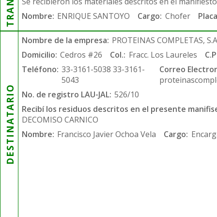
Se recibieron los materiales descritos en el manifiest
Nombre:
ENRIQUE SANTOYO
Cargo:
Chofer
Placa
Nombre de la empresa:
PROTEINAS COMPLETAS, S.A.
Domicilio:
Cedros #26
Col.:
Fracc. Los Laureles
C.P
Teléfono:
33-3161-5038 33-3161-
Correo Electron
5043
proteinascompl
DESTINATARIO
No. de registro LAU-JAL:
526/10
Recibí los residuos descritos en el presente manifis
DECOMISO CARNICO
Nombre:
Francisco Javier Ochoa Vela
Cargo:
Encarg