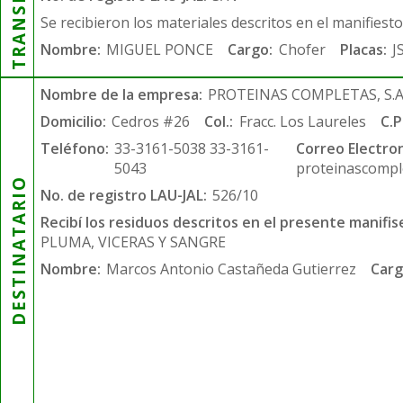
Se recibieron los materiales descritos en el manifiest
Nombre:
MIGUEL PONCE
Cargo:
Chofer
Placas:
J
Nombre de la empresa:
PROTEINAS COMPLETAS, S.A.
Domicilio:
Cedros #26
Col.:
Fracc. Los Laureles
C.P
Teléfono:
33-3161-5038 33-3161-
Correo Electron
5043
proteinascompl
DESTINATARIO
No. de registro LAU-JAL:
526/10
Recibí los residuos descritos en el presente manifis
PLUMA, VICERAS Y SANGRE
Nombre:
Marcos Antonio Castañeda Gutierrez
Carg