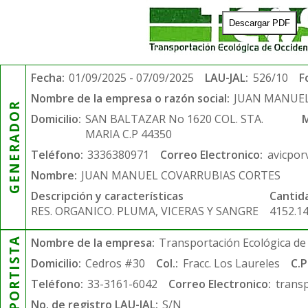
Descargar PDF
Fecha:
01/09/2025 - 07/09/2025
LAU-JAL:
526/10
F
Nombre de la empresa o razón social:
JUAN MANUEL
GENERADOR
Domicilio:
SAN BALTAZAR No 1620 COL. STA.
M
MARIA C.P 44350
Teléfono:
3336380971
Correo Electronico:
avicpor
Nombre:
JUAN MANUEL COVARRUBIAS CORTES
Descripción y características
Cantid
RES. ORGANICO. PLUMA, VICERAS Y SANGRE
4152.1
TRANSPORTISTA
Nombre de la empresa:
Transportación Ecológica de 
Domicilio:
Cedros #30
Col.:
Fracc. Los Laureles
C.P
Teléfono:
33-3161-6042
Correo Electronico:
trans
No. de registro LAU-JAL:
S/N