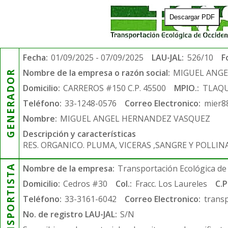
Descargar PDF
Fecha:
01/09/2025 - 07/09/2025
LAU-JAL:
526/10
F
Nombre de la empresa o razón social:
MIGUEL ANG
GENERADOR
Domicilio:
CARREROS #150 C.P. 45500
MPIO.:
TLAQ
Teléfono:
33-1248-0576
Correo Electronico:
mier8
Nombre:
MIGUEL ANGEL HERNANDEZ VASQUEZ
Descripción y características
RES. ORGANICO. PLUMA, VICERAS ,SANGRE Y POLLIN
TRANSPORTISTA
Nombre de la empresa:
Transportación Ecológica de 
Domicilio:
Cedros #30
Col.:
Fracc. Los Laureles
C.P
Teléfono:
33-3161-6042
Correo Electronico:
trans
No. de registro LAU-JAL:
S/N