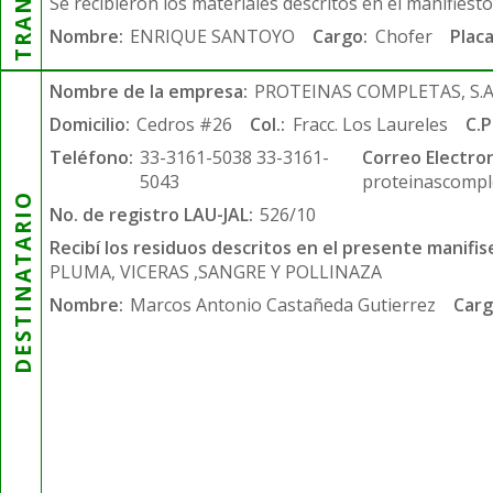
Se recibieron los materiales descritos en el manifiest
Nombre:
ENRIQUE SANTOYO
Cargo:
Chofer
Placa
Nombre de la empresa:
PROTEINAS COMPLETAS, S.A.
Domicilio:
Cedros #26
Col.:
Fracc. Los Laureles
C.P
Teléfono:
33-3161-5038 33-3161-
Correo Electron
5043
proteinascompl
DESTINATARIO
No. de registro LAU-JAL:
526/10
Recibí los residuos descritos en el presente manifis
PLUMA, VICERAS ,SANGRE Y POLLINAZA
Nombre:
Marcos Antonio Castañeda Gutierrez
Carg