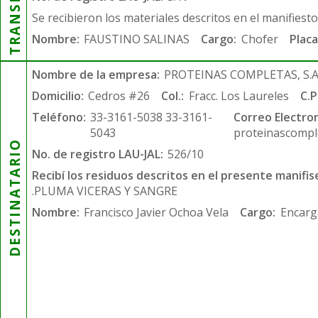
Se recibieron los materiales descritos en el manifiest
Nombre:
FAUSTINO SALINAS
Cargo:
Chofer
Placa
Nombre de la empresa:
PROTEINAS COMPLETAS, S.A.
Domicilio:
Cedros #26
Col.:
Fracc. Los Laureles
C.P
Teléfono:
33-3161-5038 33-3161-
Correo Electron
5043
proteinascompl
DESTINATARIO
No. de registro LAU-JAL:
526/10
Recibí los residuos descritos en el presente manifis
.PLUMA VICERAS Y SANGRE
Nombre:
Francisco Javier Ochoa Vela
Cargo:
Encarg