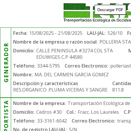
Descargar PDF
Fecha:
15/08/2025 - 21/08/2025
LAU-JAL:
526/10
F
Nombre de la empresa o razón social:
POLLERIA ST
GENERADOR
Domicilio:
CALLE PENINSULA #3274 COL STA
M
EDUWIGES C.P 44580
Teléfono:
3344-5795
Correo Electronico:
polleria
Nombre:
MA. DEL CARMEN GARCIA GOMEZ
Descripción y características
Cantida
RES.ORGANICO .PLUMA VICERAS Y SANGRE
811.8
TRANSPORTISTA
Nombre de la empresa:
Transportación Ecológica de 
Domicilio:
Cedros #30
Col.:
Fracc. Los Laureles
C.P
Teléfono:
33-3161-6042
Correo Electronico:
trans
No. de registro LAU-JAL:
S/N