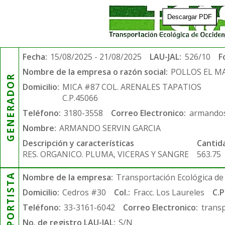
Descargar PDF
Fecha:
15/08/2025 - 21/08/2025
LAU-JAL:
526/10
F
Nombre de la empresa o razón social:
POLLOS EL 
GENERADOR
Domicilio:
MICA #87 COL. ARENALES TAPATIOS
C.P.45066
Teléfono:
3180-3558
Correo Electronico:
armandos
Nombre:
ARMANDO SERVIN GARCIA
Descripción y características
Cantid
RES. ORGANICO. PLUMA, VICERAS Y SANGRE
563.75
TRANSPORTISTA
Nombre de la empresa:
Transportación Ecológica de 
Domicilio:
Cedros #30
Col.:
Fracc. Los Laureles
C.P
Teléfono:
33-3161-6042
Correo Electronico:
trans
No. de registro LAU-JAL:
S/N