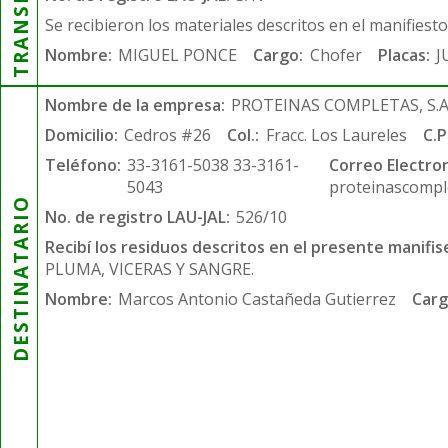
Se recibieron los materiales descritos en el manifiest
Nombre:
MIGUEL PONCE
Cargo:
Chofer
Placas:
J
Nombre de la empresa:
PROTEINAS COMPLETAS, S.A.
Domicilio:
Cedros #26
Col.:
Fracc. Los Laureles
C.P
Teléfono:
33-3161-5038 33-3161-
Correo Electron
5043
proteinascompl
DESTINATARIO
No. de registro LAU-JAL:
526/10
Recibí los residuos descritos en el presente manifis
PLUMA, VICERAS Y SANGRE.
Nombre:
Marcos Antonio Castañeda Gutierrez
Carg