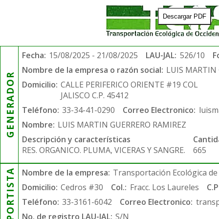
Descargar PDF
Fecha:
15/08/2025 - 21/08/2025
LAU-JAL:
526/10
F
Nombre de la empresa o razón social:
LUIS MARTIN
GENERADOR
Domicilio:
CALLE PERIFERICO ORIENTE #19 COL
JALISCO C.P. 45412
Teléfono:
33-34-41-0290
Correo Electronico:
luis
Nombre:
LUIS MARTIN GUERRERO RAMIREZ
Descripción y características
Cantid
RES. ORGANICO. PLUMA, VICERAS Y SANGRE.
665
TRANSPORTISTA
Nombre de la empresa:
Transportación Ecológica de 
Domicilio:
Cedros #30
Col.:
Fracc. Los Laureles
C.P
Teléfono:
33-3161-6042
Correo Electronico:
trans
No. de registro LAU-JAL:
S/N