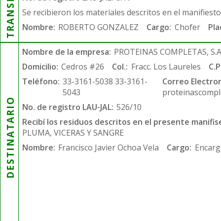
Se recibieron los materiales descritos en el manifiest
Nombre:
ROBERTO GONZALEZ
Cargo:
Chofer
Pla
Nombre de la empresa:
PROTEINAS COMPLETAS, S.A.
Domicilio:
Cedros #26
Col.:
Fracc. Los Laureles
C.P
Teléfono:
33-3161-5038 33-3161-
Correo Electron
5043
proteinascompl
DESTINATARIO
No. de registro LAU-JAL:
526/10
Recibí los residuos descritos en el presente manifis
PLUMA, VICERAS Y SANGRE
Nombre:
Francisco Javier Ochoa Vela
Cargo:
Encarg