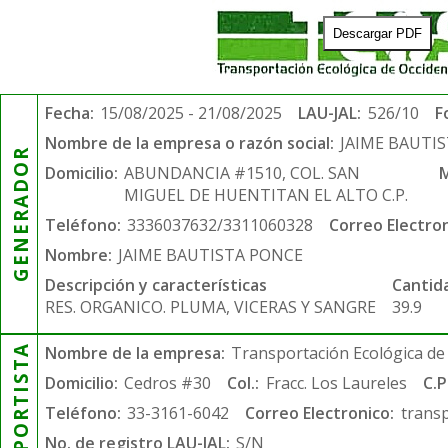
Descargar PDF
Fecha:
15/08/2025 - 21/08/2025
LAU-JAL:
526/10
F
Nombre de la empresa o razón social:
JAIME BAUTI
GENERADOR
Domicilio:
ABUNDANCIA #1510, COL. SAN
M
MIGUEL DE HUENTITAN EL ALTO C.P.
Teléfono:
3336037632/3311060328
Correo Electron
Nombre:
JAIME BAUTISTA PONCE
Descripción y características
Cantid
RES. ORGANICO. PLUMA, VICERAS Y SANGRE
39.9
TRANSPORTISTA
Nombre de la empresa:
Transportación Ecológica de 
Domicilio:
Cedros #30
Col.:
Fracc. Los Laureles
C.P
Teléfono:
33-3161-6042
Correo Electronico:
trans
No. de registro LAU-JAL:
S/N