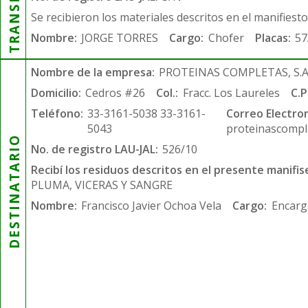
Se recibieron los materiales descritos en el manifiest
Nombre:
JORGE TORRES
Cargo:
Chofer
Placas:
57
Nombre de la empresa:
PROTEINAS COMPLETAS, S.A.
Domicilio:
Cedros #26
Col.:
Fracc. Los Laureles
C.P
Teléfono:
33-3161-5038 33-3161-
Correo Electron
5043
proteinascompl
DESTINATARIO
No. de registro LAU-JAL:
526/10
Recibí los residuos descritos en el presente manifis
PLUMA, VICERAS Y SANGRE
Nombre:
Francisco Javier Ochoa Vela
Cargo:
Encarg