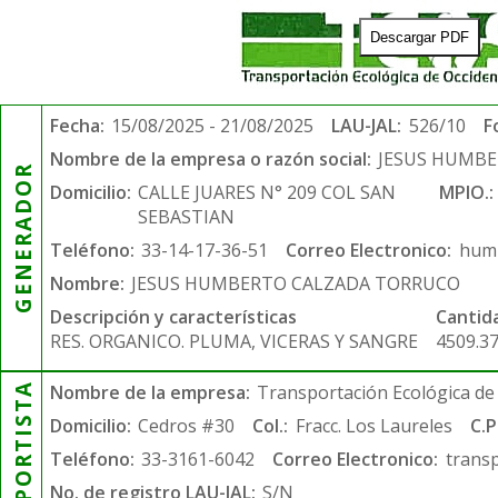
Descargar PDF
Fecha:
15/08/2025 - 21/08/2025
LAU-JAL:
526/10
F
Nombre de la empresa o razón social:
JESUS HUMB
GENERADOR
Domicilio:
CALLE JUARES N° 209 COL SAN
MPIO.:
SEBASTIAN
Teléfono:
33-14-17-36-51
Correo Electronico:
humb
Nombre:
JESUS HUMBERTO CALZADA TORRUCO
Descripción y características
Cantid
RES. ORGANICO. PLUMA, VICERAS Y SANGRE
4509.3
TRANSPORTISTA
Nombre de la empresa:
Transportación Ecológica de 
Domicilio:
Cedros #30
Col.:
Fracc. Los Laureles
C.P
Teléfono:
33-3161-6042
Correo Electronico:
trans
No. de registro LAU-JAL:
S/N