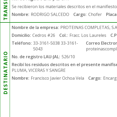
Se recibieron los materiales descritos en el manifiest
Nombre:
RODRIGO SALCEDO
Cargo:
Chofer
Placa
Nombre de la empresa:
PROTEINAS COMPLETAS, S.A.
Domicilio:
Cedros #26
Col.:
Fracc. Los Laureles
C.P
Teléfono:
33-3161-5038 33-3161-
Correo Electron
5043
proteinascompl
DESTINATARIO
No. de registro LAU-JAL:
526/10
Recibí los residuos descritos en el presente manifis
PLUMA, VICERAS Y SANGRE
Nombre:
Francisco Javier Ochoa Vela
Cargo:
Encarg