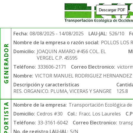
Descargar PDF
Fecha:
08/08/2025 - 14/08/2025
LAU-JAL:
526/10
F
Nombre de la empresa o razón social:
POLLOS LOS 
GENERADOR
Domicilio:
JOAQUIN AMARO #456 COL. EL
M
VERGEL C.P. 45595
Teléfono:
333606-2171
Correo Electronico:
victor
Nombre:
VICTOR MANUEL RODRIGUEZ HERNANDEZ
Descripción y características
Cantid
RES. ORGANICO. PLUMA, VICERAS Y SANGRE
125.8
TRANSPORTISTA
Nombre de la empresa:
Transportación Ecológica de 
Domicilio:
Cedros #30
Col.:
Fracc. Los Laureles
C.P
Teléfono:
33-3161-6042
Correo Electronico:
trans
No. de registro LAU-JAL:
S/N