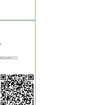
x
 ORGANICO.