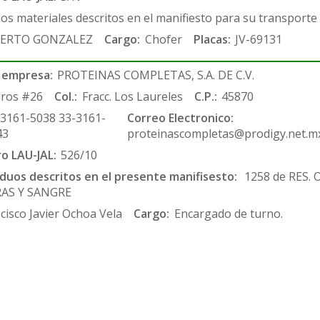
los materiales descritos en el manifiesto para su transporte
ERTO GONZALEZ
Cargo:
Chofer
Placas:
JV-69131
 empresa:
PROTEINAS COMPLETAS, S.A. DE C.V.
ros #26
Col.:
Fracc. Los Laureles
C.P.:
45870
-3161-5038 33-3161-
Correo Electronico:
43
proteinascompletas@prodigy.net.m
ro LAU-JAL:
526/10
siduos descritos en el presente manifisesto:
1258 de RES.
RAS Y SANGRE
cisco Javier Ochoa Vela
Cargo:
Encargado de turno.