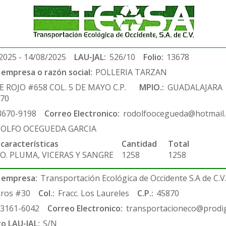
2025 - 14/08/2025
LAU-JAL:
526/10
Folio:
13678
empresa o razón social:
POLLERIA TARZAN
E ROJO #658 COL. 5 DE MAYO C.P.
MPIO.:
GUADALAJARA
970
3670-9198
Correo Electronico:
rodolfoocegueda@hotmail
OLFO OCEGUEDA GARCIA
 características
Cantidad
Total
O. PLUMA, VICERAS Y SANGRE
1258
1258
 empresa:
Transportación Ecológica de Occidente S.A de C.V
ros #30
Col.:
Fracc. Los Laureles
C.P.:
45870
-3161-6042
Correo Electronico:
transportacioneco@prodig
ro LAU-JAL:
S/N