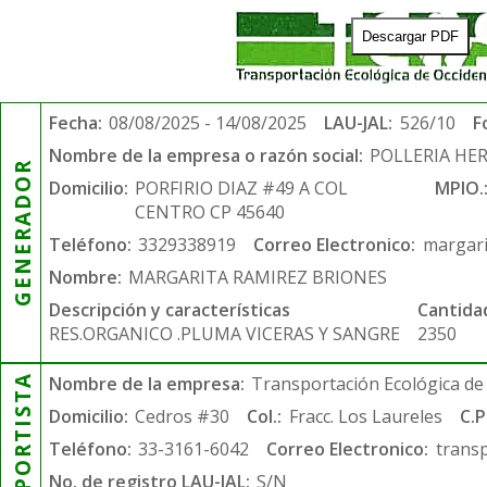
Descargar PDF
Fecha:
08/08/2025 - 14/08/2025
LAU-JAL:
526/10
F
Nombre de la empresa o razón social:
POLLERIA HE
GENERADOR
Domicilio:
PORFIRIO DIAZ #49 A COL
MPIO.
CENTRO CP 45640
Teléfono:
3329338919
Correo Electronico:
margar
Nombre:
MARGARITA RAMIREZ BRIONES
Descripción y características
Cantida
RES.ORGANICO .PLUMA VICERAS Y SANGRE
2350
TRANSPORTISTA
Nombre de la empresa:
Transportación Ecológica de 
Domicilio:
Cedros #30
Col.:
Fracc. Los Laureles
C.P
Teléfono:
33-3161-6042
Correo Electronico:
trans
No. de registro LAU-JAL:
S/N