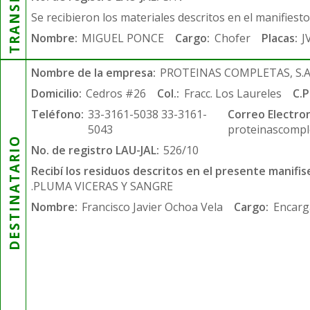
Se recibieron los materiales descritos en el manifiest
Nombre:
MIGUEL PONCE
Cargo:
Chofer
Placas:
J
Nombre de la empresa:
PROTEINAS COMPLETAS, S.A.
Domicilio:
Cedros #26
Col.:
Fracc. Los Laureles
C.P
Teléfono:
33-3161-5038 33-3161-
Correo Electron
5043
proteinascompl
DESTINATARIO
No. de registro LAU-JAL:
526/10
Recibí los residuos descritos en el presente manifis
.PLUMA VICERAS Y SANGRE
Nombre:
Francisco Javier Ochoa Vela
Cargo:
Encarg