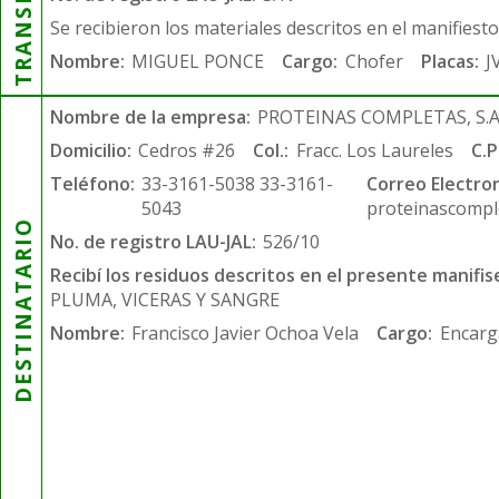
Se recibieron los materiales descritos en el manifiest
Nombre:
MIGUEL PONCE
Cargo:
Chofer
Placas:
J
Nombre de la empresa:
PROTEINAS COMPLETAS, S.A.
Domicilio:
Cedros #26
Col.:
Fracc. Los Laureles
C.P
Teléfono:
33-3161-5038 33-3161-
Correo Electron
5043
proteinascompl
DESTINATARIO
No. de registro LAU-JAL:
526/10
Recibí los residuos descritos en el presente manifis
PLUMA, VICERAS Y SANGRE
Nombre:
Francisco Javier Ochoa Vela
Cargo:
Encarg