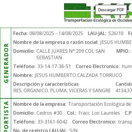
Descargar PDF
Fecha:
08/08/2025 - 14/08/2025
LAU-JAL:
526/10
F
Nombre de la empresa o razón social:
JESUS HUMB
GENERADOR
Domicilio:
CALLE JUARES N° 209 COL SAN
MPIO.:
SEBASTIAN
Teléfono:
33-14-17-36-51
Correo Electronico:
humb
Nombre:
JESUS HUMBERTO CALZADA TORRUCO
Descripción y características
Cantid
RES. ORGANICO. PLUMA, VICERAS Y SANGRE
4134.3
TRANSPORTISTA
Nombre de la empresa:
Transportación Ecológica de 
Domicilio:
Cedros #30
Col.:
Fracc. Los Laureles
C.P
Teléfono:
33-3161-6042
Correo Electronico:
trans
No. de registro LAU-JAL:
S/N