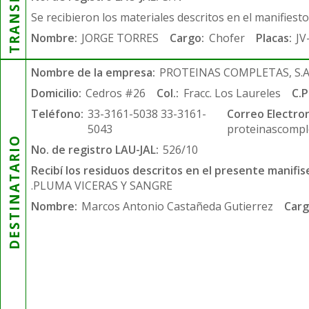
Se recibieron los materiales descritos en el manifiest
Nombre:
JORGE TORRES
Cargo:
Chofer
Placas:
JV
Nombre de la empresa:
PROTEINAS COMPLETAS, S.A.
Domicilio:
Cedros #26
Col.:
Fracc. Los Laureles
C.P
Teléfono:
33-3161-5038 33-3161-
Correo Electron
5043
proteinascompl
DESTINATARIO
No. de registro LAU-JAL:
526/10
Recibí los residuos descritos en el presente manifis
.PLUMA VICERAS Y SANGRE
Nombre:
Marcos Antonio Castañeda Gutierrez
Carg