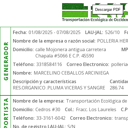
Descargar PDF
Fecha:
01/08/2025 - 07/08/2025
LAU-JAL:
526/10
F
Nombre de la empresa o razón social:
POLLERIA HE
GENERADOR
Domicilio:
calle Mojonera antigua carretera
MP
Chapala #5066 E C.P. 45590
Teléfono:
3318584116
Correo Electronico:
polleri
Nombre:
MARCELINO CEBALLOS ARCINIEGA
Descripción y características
Cantida
RES.ORGANICO .PLUMA VICERAS Y SANGRE
286.74
TRANSPORTISTA
Nombre de la empresa:
Transportación Ecológica de 
Domicilio:
Cedros #30
Col.:
Fracc. Los Laureles
C.P
Teléfono:
33-3161-6042
Correo Electronico:
trans
No. de registro LAU-JAL:
S/N