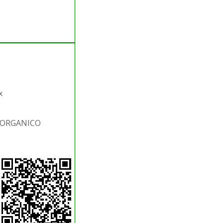
x
S.ORGANICO