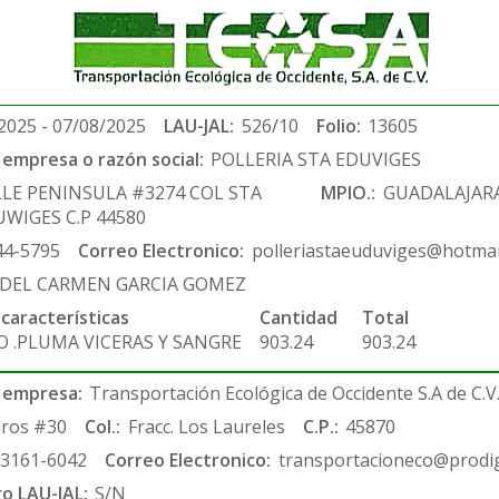
2025 - 07/08/2025
LAU-JAL:
526/10
Folio:
13605
empresa o razón social:
POLLERIA STA EDUVIGES
LLE PENINSULA #3274 COL STA
MPIO.:
GUADALAJAR
WIGES C.P 44580
44-5795
Correo Electronico:
polleriastaeuduviges@hotmai
 DEL CARMEN GARCIA GOMEZ
 características
Cantidad
Total
O .PLUMA VICERAS Y SANGRE
903.24
903.24
 empresa:
Transportación Ecológica de Occidente S.A de C.V
ros #30
Col.:
Fracc. Los Laureles
C.P.:
45870
-3161-6042
Correo Electronico:
transportacioneco@prodig
ro LAU-JAL:
S/N