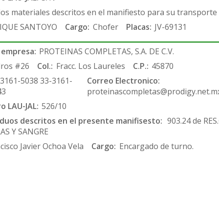
los materiales descritos en el manifiesto para su transporte
IQUE SANTOYO
Cargo:
Chofer
Placas:
JV-69131
 empresa:
PROTEINAS COMPLETAS, S.A. DE C.V.
ros #26
Col.:
Fracc. Los Laureles
C.P.:
45870
-3161-5038 33-3161-
Correo Electronico:
43
proteinascompletas@prodigy.net.m
ro LAU-JAL:
526/10
siduos descritos en el presente manifisesto:
903.24 de RE
RAS Y SANGRE
cisco Javier Ochoa Vela
Cargo:
Encargado de turno.