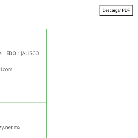
Descargar PDF
A
EDO.:
JALISCO
l.com
.
y.net.mx