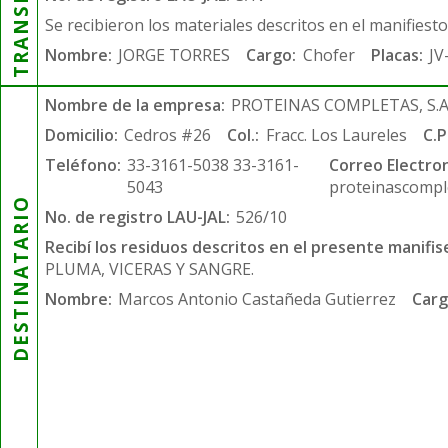
Se recibieron los materiales descritos en el manifiest
Nombre:
JORGE TORRES
Cargo:
Chofer
Placas:
JV
Nombre de la empresa:
PROTEINAS COMPLETAS, S.A.
Domicilio:
Cedros #26
Col.:
Fracc. Los Laureles
C.P
Teléfono:
33-3161-5038 33-3161-
Correo Electron
5043
proteinascompl
DESTINATARIO
No. de registro LAU-JAL:
526/10
Recibí los residuos descritos en el presente manifis
PLUMA, VICERAS Y SANGRE.
Nombre:
Marcos Antonio Castañeda Gutierrez
Carg