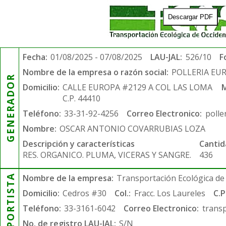
Descargar PDF
Fecha:
01/08/2025 - 07/08/2025
LAU-JAL:
526/10
F
Nombre de la empresa o razón social:
POLLERIA EU
GENERADOR
Domicilio:
CALLE EUROPA #2129 A COL LAS LOMA
M
C.P. 44410
Teléfono:
33-31-92-4256
Correo Electronico:
poll
Nombre:
OSCAR ANTONIO COVARRUBIAS LOZA
Descripción y características
Cantid
RES. ORGANICO. PLUMA, VICERAS Y SANGRE.
436
TRANSPORTISTA
Nombre de la empresa:
Transportación Ecológica de 
Domicilio:
Cedros #30
Col.:
Fracc. Los Laureles
C.P
Teléfono:
33-3161-6042
Correo Electronico:
trans
No. de registro LAU-JAL:
S/N