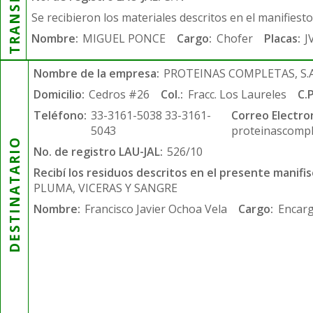
Se recibieron los materiales descritos en el manifiest
Nombre:
MIGUEL PONCE
Cargo:
Chofer
Placas:
J
Nombre de la empresa:
PROTEINAS COMPLETAS, S.A.
Domicilio:
Cedros #26
Col.:
Fracc. Los Laureles
C.P
Teléfono:
33-3161-5038 33-3161-
Correo Electro
5043
proteinascompl
DESTINATARIO
No. de registro LAU-JAL:
526/10
Recibí los residuos descritos en el presente manifis
PLUMA, VICERAS Y SANGRE
Nombre:
Francisco Javier Ochoa Vela
Cargo:
Encarg