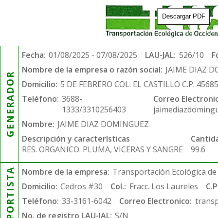
Descargar PDF
Fecha:
01/08/2025 - 07/08/2025
LAU-JAL:
526/10
F
Nombre de la empresa o razón social:
JAIME DIAZ 
GENERADOR
Domicilio:
5 DE FEBRERO COL. EL CASTILLO C.P. 4568
Teléfono:
3688-
Correo Electroni
1333/3310256403
jaimediazdoming
Nombre:
JAIME DIAZ DOMINGUEZ
Descripción y características
Cantid
RES. ORGANICO. PLUMA, VICERAS Y SANGRE
99.6
TRANSPORTISTA
Nombre de la empresa:
Transportación Ecológica de 
Domicilio:
Cedros #30
Col.:
Fracc. Los Laureles
C.P
Teléfono:
33-3161-6042
Correo Electronico:
trans
No. de registro LAU-JAL:
S/N