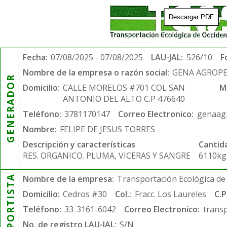
Descargar PDF
Fecha:
07/08/2025 - 07/08/2025
LAU-JAL:
526/10
F
Nombre de la empresa o razón social:
GENA AGROPE
GENERADOR
Domicilio:
CALLE MORELOS #701 COL SAN
M
ANTONIO DEL ALTO C.P 476640
Teléfono:
3781170147
Correo Electronico:
genaag
Nombre:
FELIPE DE JESUS TORRES
Descripción y características
Cantid
RES. ORGANICO. PLUMA, VICERAS Y SANGRE
6110kg
TRANSPORTISTA
Nombre de la empresa:
Transportación Ecológica de 
Domicilio:
Cedros #30
Col.:
Fracc. Los Laureles
C.P
Teléfono:
33-3161-6042
Correo Electronico:
trans
No. de registro LAU-JAL:
S/N