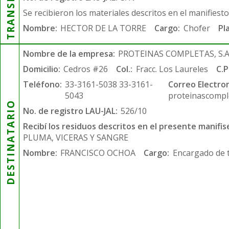
Se recibieron los materiales descritos en el manifiest
Nombre:
HECTOR DE LA TORRE
Cargo:
Chofer
Pl
Nombre de la empresa:
PROTEINAS COMPLETAS, S.A.
Domicilio:
Cedros #26
Col.:
Fracc. Los Laureles
C.P
Teléfono:
33-3161-5038 33-3161-
Correo Electron
5043
proteinascompl
DESTINATARIO
No. de registro LAU-JAL:
526/10
Recibí los residuos descritos en el presente manifis
PLUMA, VICERAS Y SANGRE
Nombre:
FRANCISCO OCHOA
Cargo:
Encargado de 