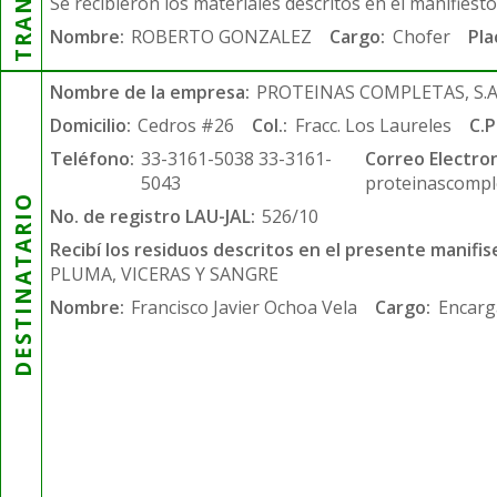
Se recibieron los materiales descritos en el manifiest
Nombre:
ROBERTO GONZALEZ
Cargo:
Chofer
Pla
Nombre de la empresa:
PROTEINAS COMPLETAS, S.A.
Domicilio:
Cedros #26
Col.:
Fracc. Los Laureles
C.P
Teléfono:
33-3161-5038 33-3161-
Correo Electron
5043
proteinascompl
DESTINATARIO
No. de registro LAU-JAL:
526/10
Recibí los residuos descritos en el presente manifis
PLUMA, VICERAS Y SANGRE
Nombre:
Francisco Javier Ochoa Vela
Cargo:
Encarg