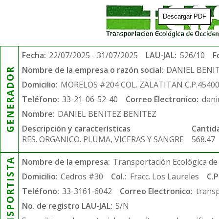
Descargar PDF
Fecha:
22/07/2025 - 31/07/2025
LAU-JAL:
526/10
F
Nombre de la empresa o razón social:
DANIEL BENI
GENERADOR
Domicilio:
MORELOS #204 COL. ZALATITAN C.P.4540
Teléfono:
33-21-06-52-40
Correo Electronico:
dani
Nombre:
DANIEL BENITEZ BENITEZ
Descripción y características
Cantid
RES. ORGANICO. PLUMA, VICERAS Y SANGRE
568.47
TRANSPORTISTA
Nombre de la empresa:
Transportación Ecológica de 
Domicilio:
Cedros #30
Col.:
Fracc. Los Laureles
C.P
Teléfono:
33-3161-6042
Correo Electronico:
trans
No. de registro LAU-JAL:
S/N