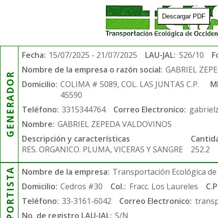
Descargar PDF
Fecha:
15/07/2025 - 21/07/2025
LAU-JAL:
526/10
F
Nombre de la empresa o razón social:
GABRIEL ZEP
GENERADOR
Domicilio:
COLIMA # 5089, COL. LAS JUNTAS C.P.
M
45590
Teléfono:
3315344764
Correo Electronico:
gabrie
Nombre:
GABRIEL ZEPEDA VALDOVINOS
Descripción y características
Cantid
RES. ORGANICO. PLUMA, VICERAS Y SANGRE
252.2
TRANSPORTISTA
Nombre de la empresa:
Transportación Ecológica de 
Domicilio:
Cedros #30
Col.:
Fracc. Los Laureles
C.P
Teléfono:
33-3161-6042
Correo Electronico:
trans
No. de registro LAU-JAL:
S/N