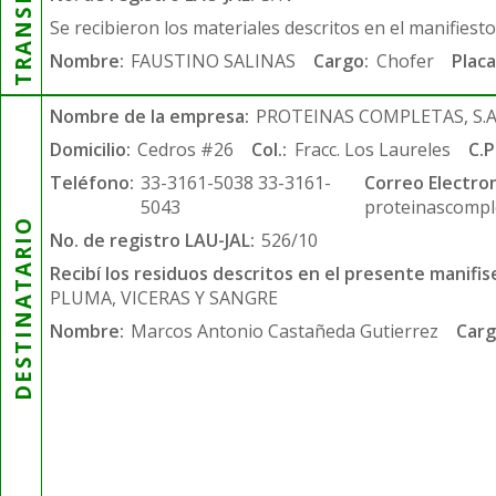
Se recibieron los materiales descritos en el manifiest
Nombre:
FAUSTINO SALINAS
Cargo:
Chofer
Placa
Nombre de la empresa:
PROTEINAS COMPLETAS, S.A.
Domicilio:
Cedros #26
Col.:
Fracc. Los Laureles
C.P
Teléfono:
33-3161-5038 33-3161-
Correo Electron
5043
proteinascompl
DESTINATARIO
No. de registro LAU-JAL:
526/10
Recibí los residuos descritos en el presente manifis
PLUMA, VICERAS Y SANGRE
Nombre:
Marcos Antonio Castañeda Gutierrez
Carg