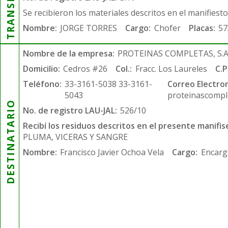
Se recibieron los materiales descritos en el manifiest
Nombre:
JORGE TORRES
Cargo:
Chofer
Placas:
57
Nombre de la empresa:
PROTEINAS COMPLETAS, S.A.
Domicilio:
Cedros #26
Col.:
Fracc. Los Laureles
C.P
Teléfono:
33-3161-5038 33-3161-
Correo Electron
5043
proteinascompl
DESTINATARIO
No. de registro LAU-JAL:
526/10
Recibí los residuos descritos en el presente manifis
PLUMA, VICERAS Y SANGRE
Nombre:
Francisco Javier Ochoa Vela
Cargo:
Encarg