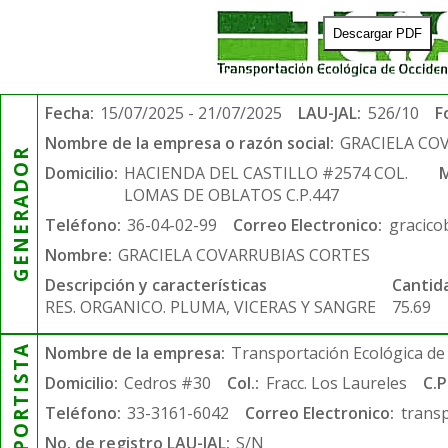
Descargar PDF
Fecha:
15/07/2025 - 21/07/2025
LAU-JAL:
526/10
F
Nombre de la empresa o razón social:
GRACIELA CO
GENERADOR
Domicilio:
HACIENDA DEL CASTILLO #2574 COL.
M
LOMAS DE OBLATOS C.P.447
Teléfono:
36-04-02-99
Correo Electronico:
gracico
Nombre:
GRACIELA COVARRUBIAS CORTES
Descripción y características
Cantid
RES. ORGANICO. PLUMA, VICERAS Y SANGRE
75.69
TRANSPORTISTA
Nombre de la empresa:
Transportación Ecológica de 
Domicilio:
Cedros #30
Col.:
Fracc. Los Laureles
C.P
Teléfono:
33-3161-6042
Correo Electronico:
trans
No. de registro LAU-JAL:
S/N