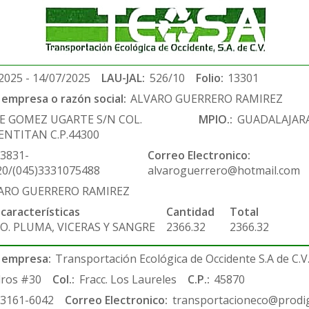
2025 - 14/07/2025
LAU-JAL:
526/10
Folio:
13301
empresa o razón social:
ALVARO GUERRERO RAMIREZ
SE GOMEZ UGARTE S/N COL.
MPIO.:
GUADALAJAR
ENTITAN C.P.44300
-3831-
Correo Electronico:
20/(045)3331075488
alvaroguerrero@hotmail.com
ARO GUERRERO RAMIREZ
 características
Cantidad
Total
O. PLUMA, VICERAS Y SANGRE
2366.32
2366.32
 empresa:
Transportación Ecológica de Occidente S.A de C.V
ros #30
Col.:
Fracc. Los Laureles
C.P.:
45870
-3161-6042
Correo Electronico:
transportacioneco@prodig