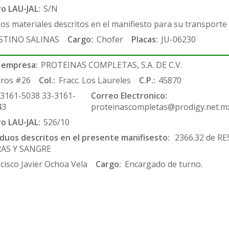
ro LAU-JAL:
S/N
los materiales descritos en el manifiesto para su transporte
STINO SALINAS
Cargo:
Chofer
Placas:
JU-06230
 empresa:
PROTEINAS COMPLETAS, S.A. DE C.V.
ros #26
Col.:
Fracc. Los Laureles
C.P.:
45870
-3161-5038 33-3161-
Correo Electronico:
43
proteinascompletas@prodigy.net.m
ro LAU-JAL:
526/10
siduos descritos en el presente manifisesto:
2366.32 de RE
RAS Y SANGRE
cisco Javier Ochoa Vela
Cargo:
Encargado de turno.