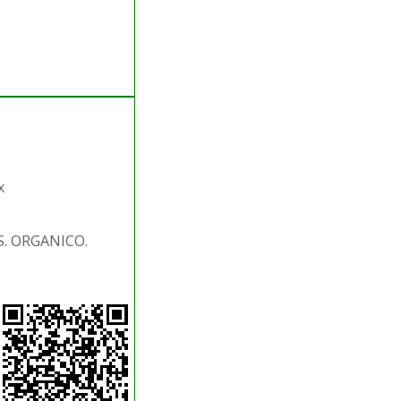
x
S. ORGANICO.