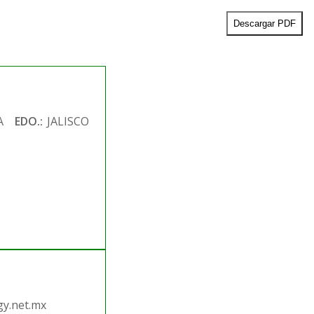
Descargar PDF
A
EDO.:
JALISCO
.
y.net.mx