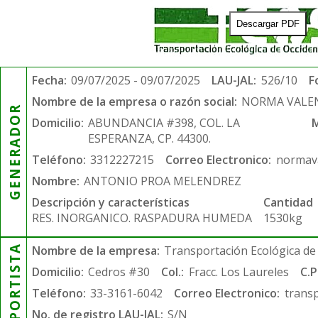
Descargar PDF
Fecha:
09/07/2025 - 09/07/2025
LAU-JAL:
526/10
F
Nombre de la empresa o razón social:
NORMA VALE
GENERADOR
Domicilio:
ABUNDANCIA #398, COL. LA
M
ESPERANZA, CP. 44300.
Teléfono:
3312227215
Correo Electronico:
normav
Nombre:
ANTONIO PROA MELENDREZ
Descripción y características
Cantidad
RES. INORGANICO. RASPADURA HUMEDA
1530kg
TRANSPORTISTA
Nombre de la empresa:
Transportación Ecológica de 
Domicilio:
Cedros #30
Col.:
Fracc. Los Laureles
C.P
Teléfono:
33-3161-6042
Correo Electronico:
trans
No. de registro LAU-JAL:
S/N