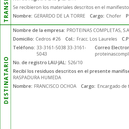
Se recibieron los materiales descritos en el manifiest
Nombre:
GERARDO DE LA TORRE
Cargo:
Chofer
P
Nombre de la empresa:
PROTEINAS COMPLETAS, S.A.
Domicilio:
Cedros #26
Col.:
Fracc. Los Laureles
C.P
Teléfono:
33-3161-5038 33-3161-
Correo Electron
5043
proteinascompl
DESTINATARIO
No. de registro LAU-JAL:
526/10
Recibí los residuos descritos en el presente manifis
RASPADURA HUMEDA
Nombre:
FRANCISCO OCHOA
Cargo:
Encargado de 