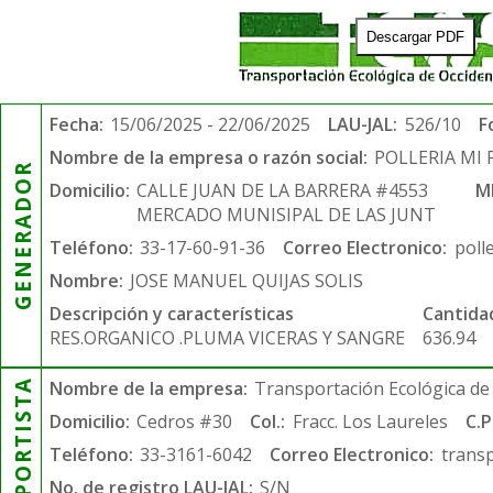
Descargar PDF
Fecha:
15/06/2025 - 22/06/2025
LAU-JAL:
526/10
F
Nombre de la empresa o razón social:
POLLERIA MI 
GENERADOR
Domicilio:
CALLE JUAN DE LA BARRERA #4553
M
MERCADO MUNISIPAL DE LAS JUNT
Teléfono:
33-17-60-91-36
Correo Electronico:
poll
Nombre:
JOSE MANUEL QUIJAS SOLIS
Descripción y características
Cantida
RES.ORGANICO .PLUMA VICERAS Y SANGRE
636.94
TRANSPORTISTA
Nombre de la empresa:
Transportación Ecológica de 
Domicilio:
Cedros #30
Col.:
Fracc. Los Laureles
C.P
Teléfono:
33-3161-6042
Correo Electronico:
trans
No. de registro LAU-JAL:
S/N