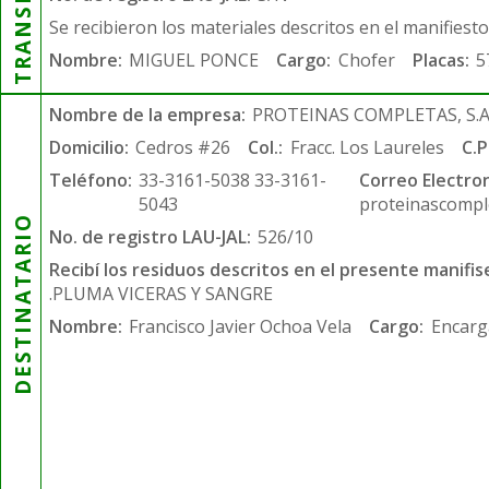
Se recibieron los materiales descritos en el manifiest
Nombre:
MIGUEL PONCE
Cargo:
Chofer
Placas:
5
Nombre de la empresa:
PROTEINAS COMPLETAS, S.A.
Domicilio:
Cedros #26
Col.:
Fracc. Los Laureles
C.P
Teléfono:
33-3161-5038 33-3161-
Correo Electron
5043
proteinascompl
DESTINATARIO
No. de registro LAU-JAL:
526/10
Recibí los residuos descritos en el presente manifis
.PLUMA VICERAS Y SANGRE
Nombre:
Francisco Javier Ochoa Vela
Cargo:
Encarg